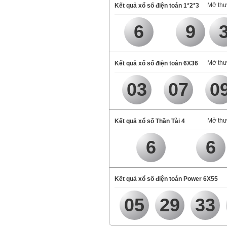
Mở thư
Kết quả xổ số điện toán 1*2*3
6
9
Mở thư
Kết quả xổ số điện toán 6X36
03
07
0
Mở thư
Kết quả xổ số Thần Tài 4
6
6
Kết quả xổ số điện toán Power 6X55
05
29
33