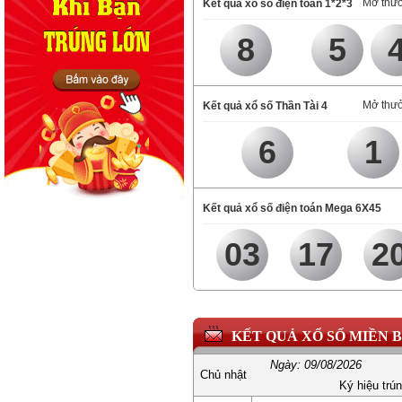
Mở thưở
Kết quả xổ số điện toán 1*2*3
8
5
Mở thưở
Kết quả xổ số Thần Tài 4
6
1
Kết quả xổ số điện toán Mega 6X45
03
17
2
KẾT QUẢ XỔ SỐ MIỀN 
Ngày:
09/08/2026
Chủ nhật
Ký hiệu trú