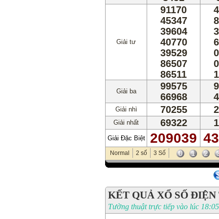
91170
4
45347
8
39604
3
40770
6
Giải tư
39529
0
86507
0
86511
1
99575
9
Giải ba
66968
4
70255
2
Giải nhì
69322
1
Giải nhất
209039
43
Giải Đặc Biệt
0
1
2
Normal
2 số
3 Số
KẾT QUẢ XỔ SỐ ĐIỆN
Tường thuật trực tiếp vào lúc 18:0