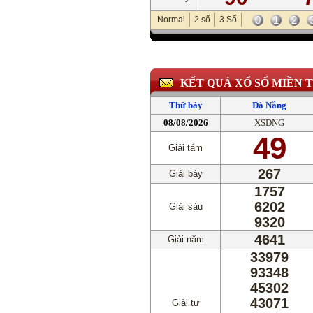
0
1
2
Normal
2 số
3 Số
KẾT QUẢ XỔ SỐ MIỀN 
Thứ bảy
Đà Nẵng
08/08/2026
XSDNG
49
Giải tám
267
Giải bảy
1757
6202
Giải sáu
9320
4641
Giải năm
33979
93348
45302
43071
Giải tư