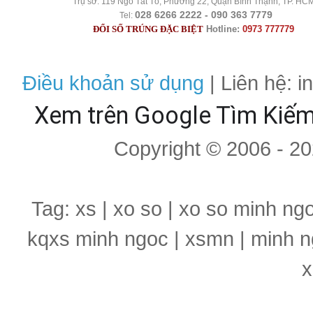
Trụ sở: 119 Ngô Tất Tố, Phường 22, Quận Bình Thạnh, TP. HC
028 6266 2222 - 090 363 7779
Tel:
ĐỔI SỐ TRÚNG ĐẶC BIỆT
Hotline:
0973 777779
Điều khoản sử dụng
| Liên hệ: 
Xem trên Google Tìm Kiế
Copyright © 2006 - 2
Tag: xs | xo so | xo so minh ng
kqxs minh ngoc | xsmn | minh n
x