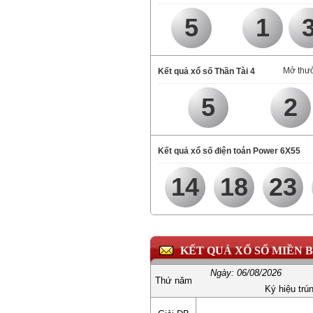
5
1
Mở thư
Kết quả xổ số Thần Tài 4
5
2
Kết quả xổ số điện toán Power 6X55
14
18
23
KẾT QUẢ XỔ SỐ MIỀN 
Ngày:
06/08/2026
Thứ năm
Ký hiệu trú