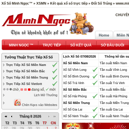
Xổ Số Minh Ngọc™ » XSMN » Kết quả xổ số trực tiếp » Đổi Số Trúng » www.mi
CHUYÊN
Home
Miền 
MINH NGỌC ™
TRỰC TIẾP
SỔ KẾT QUẢ
SỚ ĐẦU ĐUÔI
Lịch Xổ Số 07/08/2026
Thống kê tần su
Tường Thuật Trực Tiếp Xổ Số
Xổ Số Miền Nam
Tần suất Miền Nam
Trực Tiếp Xổ Số Miền Nam
Xổ Số Vĩnh Long
Tần suất Vĩnh Long
Trực Tiếp Xổ Số Miền Bắc
Xổ Số Bình Dương
Tần suất Bình Dươn
Trực Tiếp Xổ Số Miền Trung
Xổ Số Trà Vinh
Tần suất Trà Vinh
Trực Tiếp Xổ Số Vietlott
chờ,
đang xổ,
mới
Xổ Số Miền Bắc
Tần suất Miền Bắc
Lịch Mở Thưởng
Xổ Số Hải Phòng
Tần suất Hải Phòng
Xổ Số Miền Trung
Tần suất Miền Trung
Chèn Kqxs vào Websites
Xổ Số Gia Lai
Tần suất Gia Lai
Tháng 8 2026
Xổ Số Ninh Thuận
Tần suất Ninh Thuận
T2
T3
T4
T5
T6
T7
CN
27
28
29
30
31
1
2