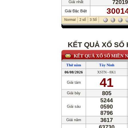
72019
Giải nhất
3001
Giải Đặc Biệt
0
1
2
Normal
2 số
3 Số
KẾT QUẢ XỔ SỐ K
KẾT QUẢ XỔ SỐ MIỀN 
Thứ năm
Tây Ninh
06/08/2026
XSTN - 8K1
41
Giải tám
805
Giải bảy
5244
0590
Giải sáu
8796
3617
Giải năm
63730