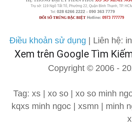
HỆ THỐNG ĐẠI LÝ PHÂN PHỐI
XỔ SỐ MINH NG
Trụ sở: 119 Ngô Tất Tố, Phường 22, Quận Bình Thạnh, TP. HC
028 6266 2222 - 090 363 7779
Tel:
ĐỔI SỐ TRÚNG ĐẶC BIỆT
Hotline:
0973 777779
Điều khoản sử dụng
| Liên hệ: 
Xem trên Google Tìm Kiế
Copyright © 2006 - 2
Tag: xs | xo so | xo so minh ng
kqxs minh ngoc | xsmn | minh n
x