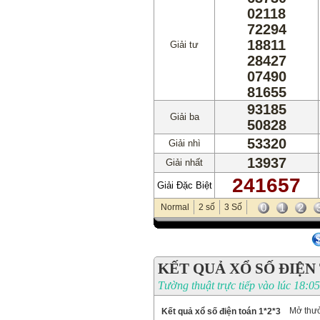
02118
72294
18811
Giải tư
28427
07490
81655
93185
Giải ba
50828
53320
Giải nhì
13937
Giải nhất
241657
Giải Đặc Biệt
0
1
2
Normal
2 số
3 Số
KẾT QUẢ XỔ SỐ ĐIỆN
Tường thuật trực tiếp vào lúc 18:0
Mở thư
Kết quả xổ số điện toán 1*2*3