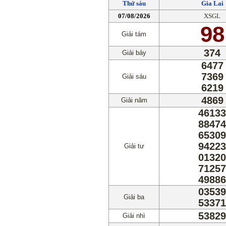
Thứ sáu
Gia Lai
07/08/2026
XSGL
98
Giải tám
374
Giải bảy
6477
7369
Giải sáu
6219
4869
Giải năm
46133
88474
65309
94223
Giải tư
01320
71257
49886
03539
Giải ba
53371
53829
Giải nhì