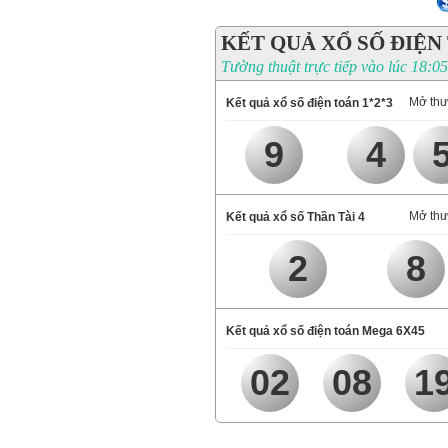
KẾT QUẢ XỔ SỐ ĐIỆN
Tường thuật trực tiếp vào lúc 18:0
Mở thư
Kết quả xổ số điện toán 1*2*3
9
4
Mở thư
Kết quả xổ số Thần Tài 4
2
8
Kết quả xổ số điện toán Mega 6X45
02
08
1