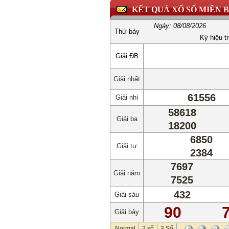
KẾT QUẢ XỔ SỐ MIỀN 
Ngày:
08/08/2026
Thứ bảy
Ký hiệu t
Giải ĐB
Giải nhất
61556
Giải nhì
58618
Giải ba
18200
6850
Giải tư
2384
7697
Giải năm
7525
432
Giải sáu
90
Giải bảy
0
1
2
Normal
2 số
3 Số