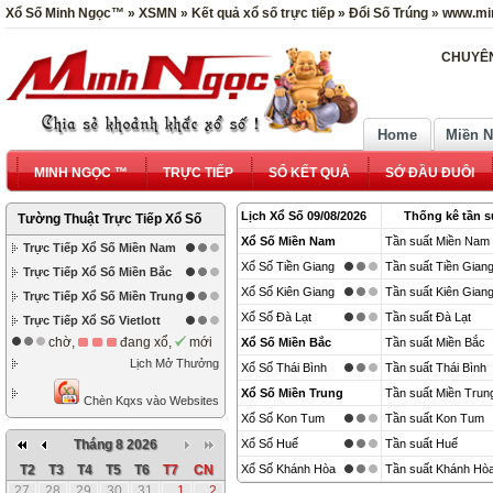
Xổ Số Minh Ngọc™ » XSMN » Kết quả xổ số trực tiếp » Đổi Số Trúng » www.mi
CHUYÊN
Home
Miền 
MINH NGỌC ™
TRỰC TIẾP
SỔ KẾT QUẢ
SỚ ĐẦU ĐUÔI
Lịch Xổ Số 09/08/2026
Thống kê tần s
Tường Thuật Trực Tiếp Xổ Số
Xổ Số Miền Nam
Tần suất Miền Nam
Trực Tiếp Xổ Số Miền Nam
Xổ Số Tiền Giang
Tần suất Tiền Gian
Trực Tiếp Xổ Số Miền Bắc
Xổ Số Kiên Giang
Tần suất Kiên Gian
Trực Tiếp Xổ Số Miền Trung
Xổ Số Đà Lạt
Tần suất Đà Lạt
Trực Tiếp Xổ Số Vietlott
chờ,
đang xổ,
mới
Xổ Số Miền Bắc
Tần suất Miền Bắc
Lịch Mở Thưởng
Xổ Số Thái Bình
Tần suất Thái Bình
Xổ Số Miền Trung
Tần suất Miền Trun
Chèn Kqxs vào Websites
Xổ Số Kon Tum
Tần suất Kon Tum
Tháng 8 2026
Xổ Số Huế
Tần suất Huế
T2
T3
T4
T5
T6
T7
CN
Xổ Số Khánh Hòa
Tần suất Khánh Hò
27
28
29
30
31
1
2