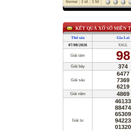
0
1
2
Normal
2 số
3 Số
KẾT QUẢ XỔ SỐ MIỀN 
Thứ sáu
Gia Lai
07/08/2026
XSGL
98
Giải tám
374
Giải bảy
6477
7369
Giải sáu
6219
4869
Giải năm
46133
88474
65309
94223
Giải tư
01320