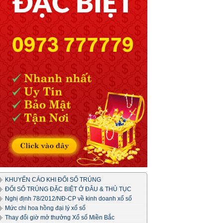
KHUYẾN CÁO KHI ĐỔI SỐ TRÚNG
ĐỔI SỐ TRÚNG ĐẶC BIỆT Ở ĐÂU & THỦ TỤC
NHƯ THẾ NÀO?
Nghị định 78/2012/NĐ-CP về kinh doanh xổ số
Mức chi hoa hồng đại lý xổ số
Thay đổi giờ mở thưởng Xổ số Miền Bắc