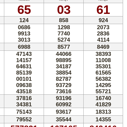
65
03
61
124
858
924
0686
1298
2073
9913
7740
2836
3013
5274
4114
6988
8577
8469
47143
44066
38393
14157
98895
11008
64631
34187
35301
85139
38854
61565
00101
82787
56382
09638
93729
14295
43518
73616
55721
37816
93196
16740
34381
60992
41829
75143
93617
18313
79552
35544
14355