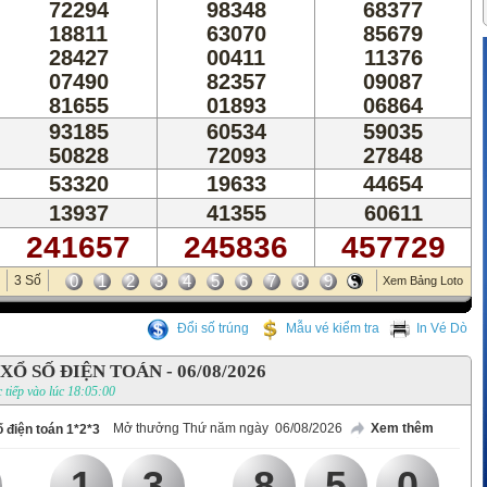
72294
98348
68377
18811
63070
85679
28427
00411
11376
07490
82357
09087
81655
01893
06864
93185
60534
59035
50828
72093
27848
53320
19633
44654
13937
41355
60611
241657
245836
457729
0
1
2
3
4
5
6
7
8
9
3 Số
Xem Bảng Loto
Đổi số trúng
Mẫu vé kiểm tra
In Vé Dò
XỔ SỐ ĐIỆN TOÁN
-
06/08/2026
 tiếp vào lúc 18:05:00
Mở thưởng Thứ năm ngày 06/08/2026
Xem thêm
 điện toán 1*2*3
1
3
8
5
0