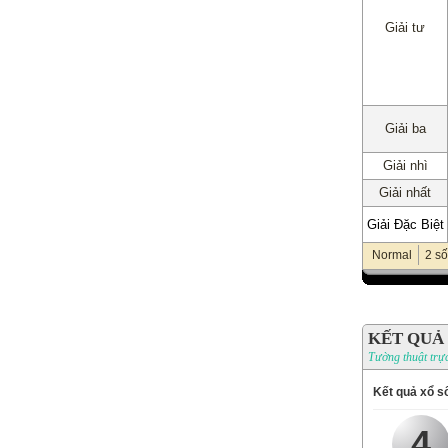
Giải tư
Giải ba
Giải nhì
Giải nhất
Giải Đặc Biệt
Normal
2 số
KẾT QUẢ 
Tường thuật trực
Kết quả xổ số
4