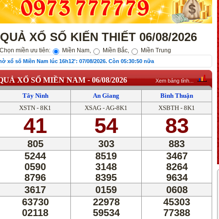
QUẢ XỔ SỐ KIẾN THIẾT 06/08/2026
Chọn miền ưu tiên:
Miền Nam,
Miền Bắc,
Miền Trung
ờ xổ số Miền Nam lúc 16h12': 07/08/2026. Còn 05:30:50 nữa
-
QUẢ XỔ SỐ MIỀN NAM
06/08/2026
Xem bảng tỉnh...
Tây Ninh
An Giang
Bình Thuận
XSTN - 8K1
XSAG - AG-8K1
XSBTH - 8K1
41
54
83
805
303
883
5244
8519
3467
0590
3148
8264
8796
8395
9634
3617
0159
0608
63730
22978
45303
02118
59534
77388