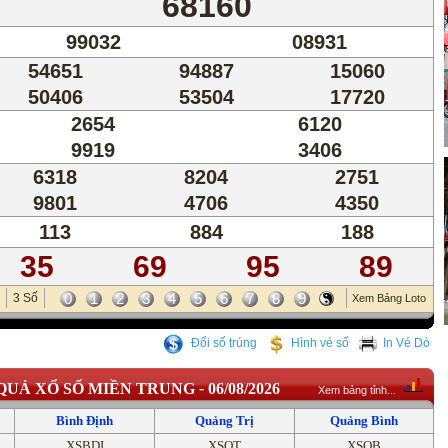
68160
99032
08931
54651
94887
15060
50406
53504
17720
2654
6120
9919
3406
6318
8204
2751
9801
4706
4350
113
884
188
35
69
95
89
0
1
2
3
4
5
6
7
8
9
3 Số
Xem Bảng Loto
Đổi số trúng
Hình vé số
In Vé Dò
-
QUẢ XỔ SỐ MIỀN TRUNG
06/08/2026
Xem bảng tỉnh...
Bình Định
Quảng Trị
Quảng Bình
XSBDI
XSQT
XSQB