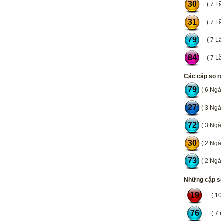
30
( 7 L
31
( 7 L
79
( 7 L
84
( 7 L
Các cặp số ra
79
( 6 Ngày
27
( 3 Ngày
72
( 3 Ngày
30
( 2 Ngày
73
( 2 Ngày
Những cặp số
19
( 10 
76
( 7 n