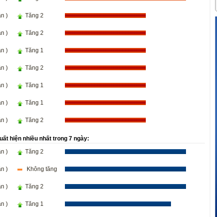
ần )
Tăng 2
ần )
Tăng 2
ần )
Tăng 1
ần )
Tăng 2
ần )
Tăng 1
ần )
Tăng 1
ần )
Tăng 2
ất hiện nhiều nhất trong 7 ngày:
ần )
Tăng 2
ần )
Không tăng
ần )
Tăng 2
ần )
Tăng 1