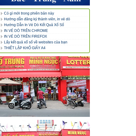
Có gì mới trong phiên bản này
Hướng dẫn đăng ký thành viên, in vé dò
Hướng Dẫn In Vé Dò Kết Quả Xổ Số
IN VÉ DÒ TRÊN CHROME
IN VÉ DÒ TRÊN FIREFOX
Lấy kết quả xổ số về websites của bạn
THIẾT LẬP KHỔ GIẤY A4