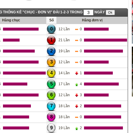
 THỐNG KÊ "CHỤC - ĐƠN VỊ" ĐÀI 1-2-3 TRONG
NGÀY
Hàng chục
Số
Hàng đơn vị
0
4
12 Lần
0
1
1
21 Lần
0
2
0
19 Lần
0
3
4
12 Lần
0
4
3
14 Lần
1
5
6
17 Lần
4
6
3
12 Lần
3
7
1
18 Lần
2
8
1
18 Lần
0
9
1
19 Lần
2