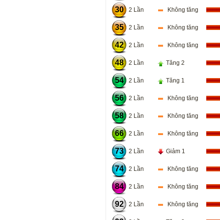
30
2 Lần
Không tăng
35
2 Lần
Không tăng
42
2 Lần
Không tăng
48
2 Lần
Tăng 2
54
2 Lần
Tăng 1
56
2 Lần
Không tăng
58
2 Lần
Không tăng
66
2 Lần
Không tăng
73
2 Lần
Giảm 1
74
2 Lần
Không tăng
84
2 Lần
Không tăng
92
2 Lần
Không tăng