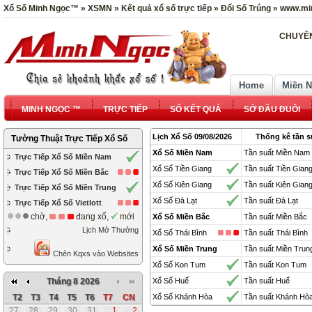
Xổ Số Minh Ngọc™ » XSMN » Kết quả xổ số trực tiếp » Đổi Số Trúng » www.mi
CHUYÊN
Home
Miền 
MINH NGỌC ™
TRỰC TIẾP
SỔ KẾT QUẢ
SỚ ĐẦU ĐUÔI
Lịch Xổ Số 09/08/2026
Thống kê tần s
Tường Thuật Trực Tiếp Xổ Số
Xổ Số Miền Nam
Tần suất Miền Nam
Trực Tiếp Xổ Số Miền Nam
Xổ Số Tiền Giang
Tần suất Tiền Gian
Trực Tiếp Xổ Số Miền Bắc
Xổ Số Kiên Giang
Tần suất Kiên Gian
Trực Tiếp Xổ Số Miền Trung
Xổ Số Đà Lạt
Tần suất Đà Lạt
Trực Tiếp Xổ Số Vietlott
chờ,
đang xổ,
mới
Xổ Số Miền Bắc
Tần suất Miền Bắc
Lịch Mở Thưởng
Xổ Số Thái Bình
Tần suất Thái Bình
Xổ Số Miền Trung
Tần suất Miền Trun
Chèn Kqxs vào Websites
Xổ Số Kon Tum
Tần suất Kon Tum
Tháng 8 2026
Xổ Số Huế
Tần suất Huế
T2
T3
T4
T5
T6
T7
CN
Xổ Số Khánh Hòa
Tần suất Khánh Hò
27
28
29
30
31
1
2