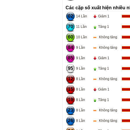
Các cặp số xuất hiện nhiều n
02
14 Lần
Giảm 1
70
11 Lần
Tăng 1
60
10 Lần
Không tăng
84
9 Lần
Không tăng
85
9 Lần
Giảm 1
95
9 Lần
Tăng 1
12
8 Lần
Không tăng
15
8 Lần
Giảm 1
19
8 Lần
Tăng 1
23
8 Lần
Không tăng
26
8 Lần
Không tăng