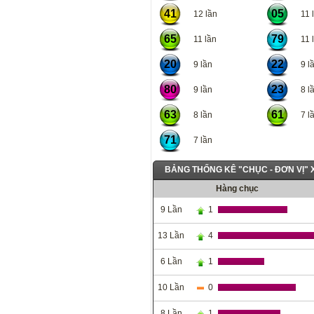
41
05
12 lần
11 l
65
79
11 lần
11 l
20
22
9 lần
9 lầ
80
23
9 lần
8 lầ
63
61
8 lần
7 lầ
71
7 lần
BẢNG THỐNG KÊ "CHỤC - ĐƠN VỊ"
Hàng chục
9 Lần
1
13 Lần
4
6 Lần
1
10 Lần
0
8 Lần
1