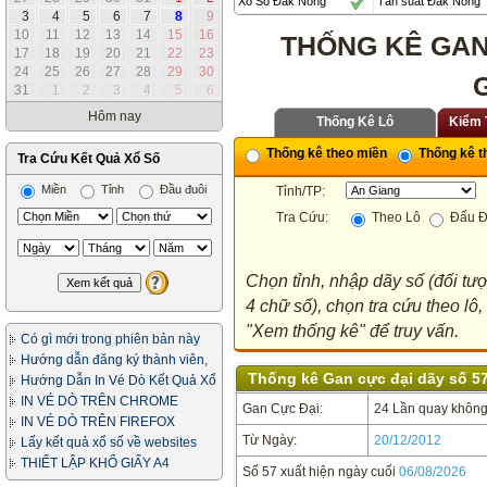
Xổ Số Đắk Nông
Tần suất Đắk Nông
3
4
5
6
7
8
9
10
11
12
13
14
15
16
THỐNG KÊ GAN
17
18
19
20
21
22
23
24
25
26
27
28
29
30
31
1
2
3
4
5
6
Hôm nay
Thống Kê Lô
Kiểm 
Thống kê theo miền
Thống kê th
Tra Cứu Kết Quả Xổ Số
Miền
Tỉnh
Đầu đuôi
Tỉnh/TP:
Tra Cứu:
Theo Lô
Đấu Đ
Chọn tỉnh, nhập dãy số (đối tư
4 chữ số), chọn tra cứu theo lô
"Xem thống kê" để truy vấn.
Có gì mới trong phiên bản này
Hướng dẫn đăng ký thành viên,
Thống kê Gan cực đại dãy số 57
in vé dò
Hướng Dẫn In Vé Dò Kết Quả Xổ
Số
IN VÉ DÒ TRÊN CHROME
Gan Cực Đại:
24 Lần quay không 
IN VÉ DÒ TRÊN FIREFOX
Từ Ngày:
20/12/2012
Lấy kết quả xổ số về websites
của bạn
THIẾT LẬP KHỔ GIẤY A4
Số 57 xuất hiện ngày cuối
06/08/2026