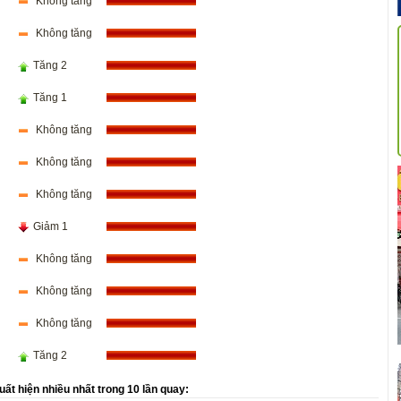
Không tăng
Không tăng
Tăng 2
Tăng 1
Không tăng
Không tăng
Không tăng
Giảm 1
Không tăng
Không tăng
Không tăng
Tăng 2
ất hiện nhiều nhất trong 10 lần quay: