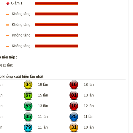
Giảm 1
Không tăng
Không tăng
Không tăng
Không tăng
liên tiếp :
) (2 lần)
 không xuất hiện lâu nhất:
04
16
ần
19 lần
18 lần
67
01
ần
15 lần
13 lần
53
10
ần
13 lần
12 lần
05
25
ần
11 lần
11 lần
79
31
n
11 lần
10 lần