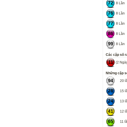
72
8 Lần
76
8 Lần
77
8 Lần
86
8 Lần
99
8 Lần
Các cặp số ra 
11
(2 Ngày
Những cặp số
94
20 l
28
15 l
24
13 l
41
12 l
65
11 lầ