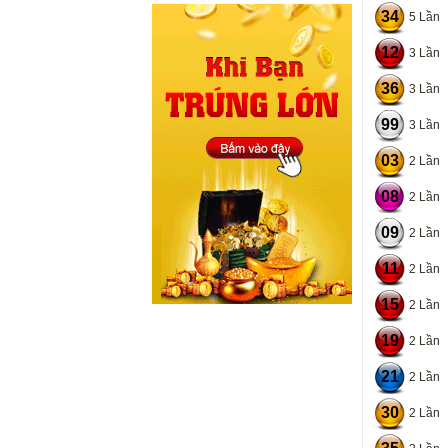
34
5 Lần
12
3 Lần
36
3 Lần
99
3 Lần
03
2 Lần
08
2 Lần
09
2 Lần
11
2 Lần
15
2 Lần
19
2 Lần
21
2 Lần
30
2 Lần