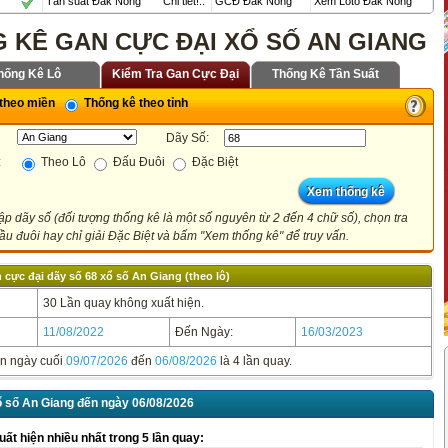
Tần suất Đắk Nông
Chi tiết!..
GCĐ Đắk Nông
Xem Loto Đắk Nông
 KÊ GAN CỰC ĐẠI XỔ SỐ AN GIANG
hống Kê Lô
Kiểm Tra Gan Cực Đại
Thống Kê Tần Suất
theo miền
Thống kê theo tỉnh
Dãy Số:
:
Theo Lô
Đấu Đuôi
Đặc Biệt
ập dãy số (đối tượng thống kê là một số nguyên từ 2 đến 4 chữ số), chọn tra
đầu đuôi hay chỉ giải Đặc Biệt và bấm "Xem thống kê" để truy vấn.
cực đại dãy số 68 xổ số An Giang (theo lô)
30 Lần quay không xuất hiện.
11/08/2022
Đến Ngày:
16/03/2023
ện ngày cuối
09/07/2026
đến
06/08/2026
là 4 lần quay.
ổ số An Giang đến ngày 06/08/2026
ất hiện nhiều nhất trong 5 lần quay: