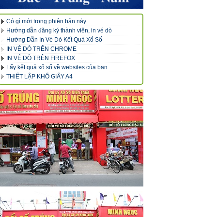
Có gì mới trong phiên bản này
Hướng dẫn đăng ký thành viên, in vé dò
Hướng Dẫn In Vé Dò Kết Quả Xổ Số
IN VÉ DÒ TRÊN CHROME
IN VÉ DÒ TRÊN FIREFOX
Lấy kết quả xổ số về websites của bạn
THIẾT LẬP KHỔ GIẤY A4