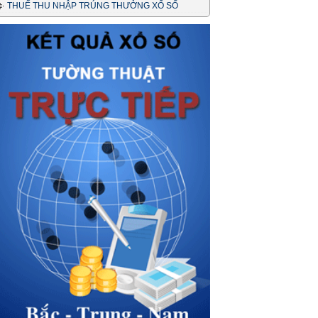
THUẾ THU NHẬP TRÚNG THƯỞNG XỔ SỐ