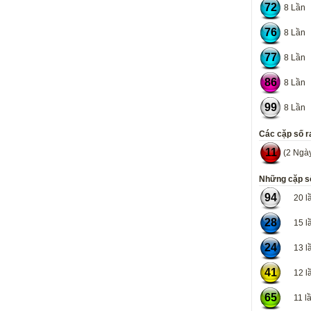
72
8 Lần
76
8 Lần
77
8 Lần
86
8 Lần
99
8 Lần
Các cặp số ra 
11
(2 Ngày
Những cặp số
94
20 l
28
15 l
24
13 l
41
12 l
65
11 lầ