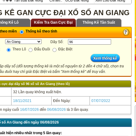
Tần suất Đắk Nông
Chi tiết!..
GCĐ Đắk Nông
Xem Loto Đắk Nông
 KÊ GAN CỰC ĐẠI XỔ SỐ AN GIANG
hống Kê Lô
Kiểm Tra Gan Cực Đại
Thống Kê Tần Suất
theo miền
Thống kê theo tỉnh
Dãy Số:
:
Theo Lô
Đấu Đuôi
Đặc Biệt
ập dãy số (đối tượng thống kê là một số nguyên từ 2 đến 4 chữ số), chọn tra
đầu đuôi hay chỉ giải Đặc Biệt và bấm "Xem thống kê" để truy vấn.
cực đại dãy số 96 xổ số An Giang (theo lô)
32 Lần quay không xuất hiện.
18/11/2021
Đến Ngày:
07/07/2022
ện ngày cuối
16/07/2026
đến
06/08/2026
là 3 lần quay.
ổ số An Giang đến ngày 06/08/2026
ất hiện nhiều nhất trong 5 lần quay: