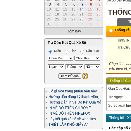
Xổ Số Đắk Nông
3
4
5
6
7
8
9
10
11
12
13
14
15
16
THỐNG
17
18
19
20
21
22
23
24
25
26
27
28
29
30
T
31
1
2
3
4
5
6
Thống kê 
Hôm nay
Tỉnh/TP:
Tra Cứu Kết Quả Xổ Số
Tra Cứu
Miền
Tỉnh
Đầu đuôi
Chọn tỉnh, nh
cứu theo lô, 
Thống kê Gan 
Gan Cực Đại:
Có gì mới trong phiên bản này
Hướng dẫn đăng ký thành viên,
Từ Ngày:
in vé dò
Hướng Dẫn In Vé Dò Kết Quả Xổ
Số 96 xuất hi
Số
IN VÉ DÒ TRÊN CHROME
IN VÉ DÒ TRÊN FIREFOX
Thống kê - X
Lấy kết quả xổ số về websites
của bạn
THIẾT LẬP KHỔ GIẤY A4
Các cặp số xu