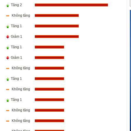
Tăng 2
Không tăng
Tăng 1
Giảm 1
Tăng 1
Giảm 1
Không tăng
Tăng 1
Không tăng
Tăng 1
Không tăng
Không tăng