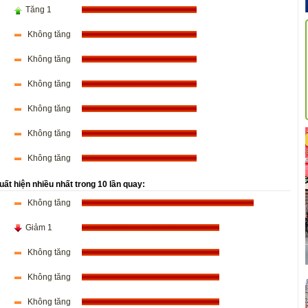
Tăng 1
Không tăng
Không tăng
Không tăng
Không tăng
Không tăng
Không tăng
ất hiện nhiều nhất trong 10 lần quay:
Không tăng
Giảm 1
Không tăng
Không tăng
Không tăng