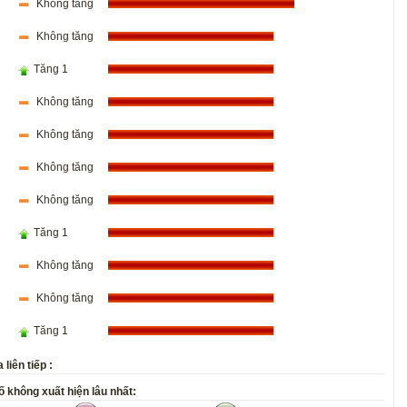
Không tăng
Không tăng
Tăng 1
Không tăng
Không tăng
Không tăng
Không tăng
Tăng 1
Không tăng
Không tăng
Tăng 1
liên tiếp :
 không xuất hiện lâu nhất: