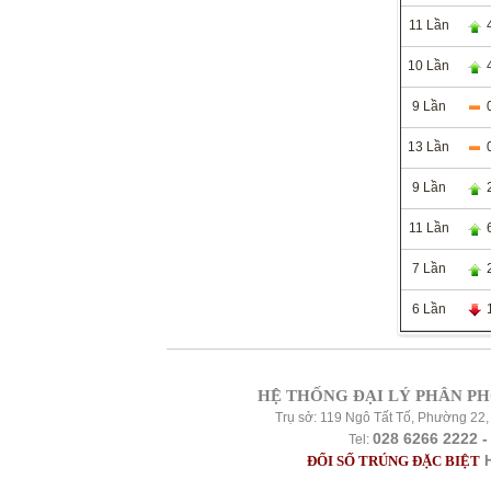
11 Lần
10 Lần
9 Lần
13 Lần
9 Lần
11 Lần
7 Lần
6 Lần
HỆ THỐNG ĐẠI LÝ PHÂN P
Trụ sở: 119 Ngô Tất Tố, Phường 22
028 6266 2222 -
Tel:
ĐỔI SỐ TRÚNG ĐẶC BIỆT
H