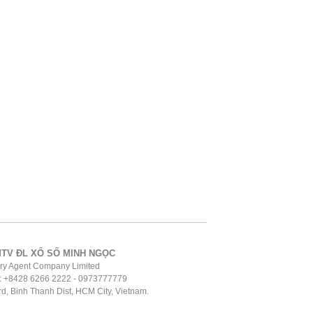
TV ĐL XỔ SỐ MINH NGỌC
ery Agent Company Limited
: +8428 6266 2222 - 0973777779
rd, Binh Thanh Dist, HCM City, Vietnam.