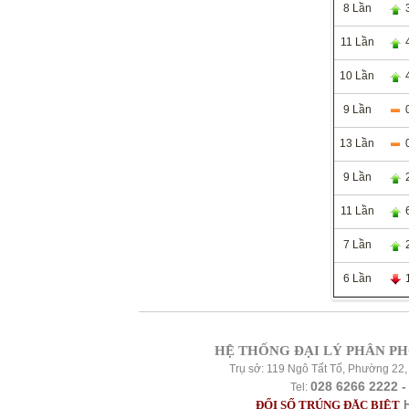
8 Lần
11 Lần
10 Lần
9 Lần
13 Lần
9 Lần
11 Lần
7 Lần
6 Lần
HỆ THỐNG ĐẠI LÝ PHÂN P
Trụ sở: 119 Ngô Tất Tố, Phường 22
028 6266 2222 -
Tel:
ĐỔI SỐ TRÚNG ĐẶC BIỆT
H