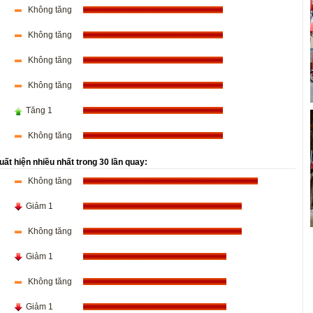
Không tăng
Không tăng
Không tăng
Không tăng
Tăng 1
Không tăng
ất hiện nhiều nhất trong 30 lần quay:
Không tăng
Giảm 1
Không tăng
Giảm 1
Không tăng
Giảm 1