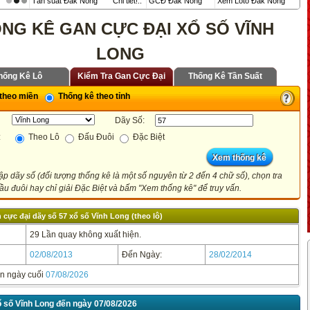
Tần suất Đắk Nông
Chi tiết!..
GCĐ Đắk Nông
Xem Loto Đắk Nông
NG KÊ GAN CỰC ĐẠI XỔ SỐ VĨNH
LONG
hống Kê Lô
Kiểm Tra Gan Cực Đại
Thống Kê Tần Suất
theo miền
Thống kê theo tỉnh
Dãy Số:
:
Theo Lô
Đấu Đuôi
Đặc Biệt
ập dãy số (đối tượng thống kê là một số nguyên từ 2 đến 4 chữ số), chọn tra
đầu đuôi hay chỉ giải Đặc Biệt và bấm "Xem thống kê" để truy vấn.
cực đại dãy số 57 xổ số Vĩnh Long (theo lô)
29 Lần quay không xuất hiện.
02/08/2013
Đến Ngày:
28/02/2014
ện ngày cuối
07/08/2026
ổ số Vĩnh Long đến ngày 07/08/2026