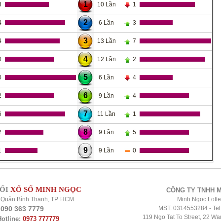
1
3
10 Lần
1
2
4
6 Lần
3
3
4
13 Lần
7
4
0
12 Lần
2
5
0
6 Lần
4
6
2
9 Lần
4
7
6
11 Lần
1
8
2
9 Lần
5
9
1
9 Lần
0
HỐI
XỔ SỐ MINH NGỌC
CÔNG TY TNHH M
, Quận Bình Thạnh, TP. HCM
Minh Ngoc Lott
 090 363 7779
MST: 0314553284 - Tel
119 Ngo Tat To Street, 22 Wa
otline:
0973 777779