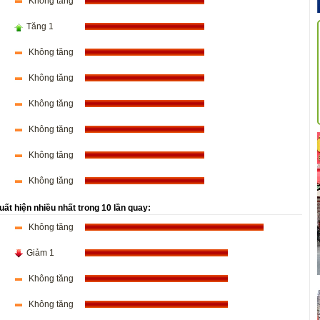
Không tăng
Tăng 1
Không tăng
Không tăng
Không tăng
Không tăng
Không tăng
Không tăng
ất hiện nhiều nhất trong 10 lần quay:
Không tăng
Giảm 1
Không tăng
Không tăng