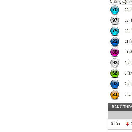
Những cặp số
70
22 l
97
15 l
75
13 l
23
11 lầ
88
11 lầ
93
9 lầ
66
8 lầ
02
7 lầ
31
7 lầ
BẢNG THỐN
6 Lần