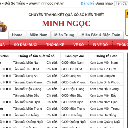
p » Đổi Số Trúng » www.minhngoc.net.vn
Đăng ký
Đăng nhập
CHUYÊN TRANG KẾT QUẢ XỔ SỐ KIẾN THIẾT
MINH NGỌC
Home
Miền Nam
Miền Trung
Miền Bắc & Điện Toán
QUẢ
SỚ ĐẦU ĐUÔI
THỐNG KÊ
VÉ SỐ
IN VÉ DÒ
THÔNG
8/2026
Thống kê tần suất xổ số
Gan cực đại
Thống kê Loto
m
Tần suất Miền Nam
Chi tiết!..
GCĐ Miền Nam
Xem Loto Miền Nam
Tần suất TP. HCM
Chi tiết!..
GCĐ TP. HCM
Xem Loto TP. HCM
Tần suất Long An
Chi tiết!..
GCĐ Long An
Xem Loto Long An
ớc
Tần suất Bình Phước
Chi tiết!..
GCĐ Bình Phước
Xem Loto Bình Phước
g
Tần suất Hậu Giang
Chi tiết!..
GCĐ Hậu Giang
Xem Loto Hậu Giang
Tần suất Miền Bắc
Chi tiết!..
GCĐ Miền Bắc
Xem Loto Miền Bắc
Tần suất Nam Định
Chi tiết!..
GCĐ Nam Định
Xem Loto Nam Định
ng
Tần suất Miền Trung
Chi tiết!..
GCĐ Miền Trung
Xem Loto Miền Trung
Tần suất Đà Nẵng
Chi tiết!..
GCĐ Đà Nẵng
Xem Loto Đà Nẵng
ãi
Tần suất Quảng Ngãi
Chi tiết!..
GCĐ Quảng Ngãi
Xem Loto Quảng Ngãi