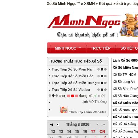
Xổ Số Minh Ngọc™ » XSMN » Kết quả xổ số trực tiế
MINH NGỌC ™
TRỰC TIẾP
SỔ KẾT 
Lịch Xổ Số 08/0
Tường Thuật Trực Tiếp Xổ Số
Xổ Số Miền Na
Trực Tiếp Xổ Số Miền Nam
Xổ Số TP. HCM
Trực Tiếp Xổ Số Miền Bắc
Xổ Số Long An
Trực Tiếp Xổ Số Miền Trung
Xổ Số Bình Phư
Trực Tiếp Xổ Số Vietlott
chờ,
đang xổ,
mới
Xổ Số Hậu Gian
Lịch Mở Thưởng
Xổ Số Miền Bắc
Xổ Số Nam Định
Chèn Kqxs vào Websites
Xổ Số Miền Tru
Tháng 8 2026
Xổ Số Đà Nẵng
T2
T3
T4
T5
T6
T7
CN
Xổ Số Quảng Ng
27
28
29
30
31
1
2