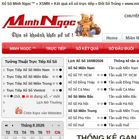
Xổ Số Minh Ngọc™ » XSMN » Kết quả xổ số trực tiếp » Đổi Số Trúng » www.mi
CHUYÊN
Home
Miền 
MINH NGỌC ™
TRỰC TIẾP
SỔ KẾT QUẢ
SỚ ĐẦU ĐUÔI
Lịch Xổ Số 10/08/2026
Thống kê tần s
Tường Thuật Trực Tiếp Xổ Số
Xổ Số Miền Nam
Tần suất Miền Nam
Trực Tiếp Xổ Số Miền Nam
Xổ Số TP. HCM
Tần suất TP. HCM
Trực Tiếp Xổ Số Miền Bắc
Xổ Số Đồng Tháp
Tần suất Đồng Thá
Trực Tiếp Xổ Số Miền Trung
Xổ Số Cà Mau
Tần suất Cà Mau
Trực Tiếp Xổ Số Vietlott
chờ,
đang xổ,
mới
Xổ Số Miền Bắc
Tần suất Miền Bắc
Lịch Mở Thưởng
Xổ Số Hà Nội
Tần suất Hà Nội
Xổ Số Miền Trung
Tần suất Miền Trun
Chèn Kqxs vào Websites
Xổ Số Phú Yên
Tần suất Phú Yên
Tháng 8 2026
Xổ Số Huế
Tần suất Huế
T2
T3
T4
T5
T6
T7
CN
THỐNG KÊ GAN 
27
28
29
30
31
1
2