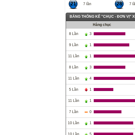
21
28
7 lần
7 lầ
BẢNG THỐNG KÊ "CHỤC - ĐƠN VỊ" 
Hàng chục
8 Lần
3
9 Lần
1
11 Lần
1
8 Lần
3
11 Lần
4
5 Lần
1
11 Lần
1
7 Lần
0
10 Lần
1
10 Lần
5