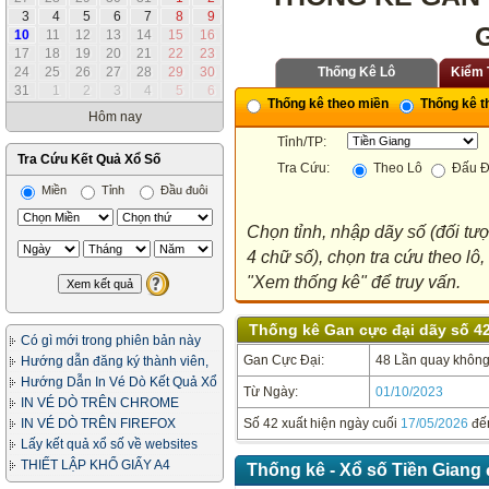
3
4
5
6
7
8
9
10
11
12
13
14
15
16
17
18
19
20
21
22
23
24
25
26
27
28
29
30
Thống Kê Lô
Kiểm 
31
1
2
3
4
5
6
Thống kê theo miền
Thống kê th
Hôm nay
Tỉnh/TP:
Tra Cứu Kết Quả Xổ Số
Tra Cứu:
Theo Lô
Đấu Đ
Miền
Tỉnh
Đầu đuôi
Chọn tỉnh, nhập dãy số (đối tư
4 chữ số), chọn tra cứu theo lô
"Xem thống kê" để truy vấn.
Thống kê Gan cực đại dãy số 42
Có gì mới trong phiên bản này
Gan Cực Đại:
48 Lần quay không 
Hướng dẫn đăng ký thành viên,
in vé dò
Hướng Dẫn In Vé Dò Kết Quả Xổ
Từ Ngày:
01/10/2023
Số
IN VÉ DÒ TRÊN CHROME
IN VÉ DÒ TRÊN FIREFOX
Số 42 xuất hiện ngày cuối
17/05/2026
đế
Lấy kết quả xổ số về websites
của bạn
THIẾT LẬP KHỔ GIẤY A4
Thống kê - Xổ số Tiền Giang