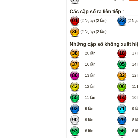
Các cặp số ra liên tiếp :
01
23
(2 Ngày) (2 lần)
(2 Ngà
36
(2 Ngày) (2 lần)
Những cặp số không xuất hiệ
38
18
20 lần
17 l
37
05
16 lần
14 l
80
32
13 lần
12 l
42
06
12 lần
11 l
55
14
11 lần
10 l
02
71
9 lần
9 lầ
90
29
9 lần
8 lầ
53
56
8 lần
8 lầ