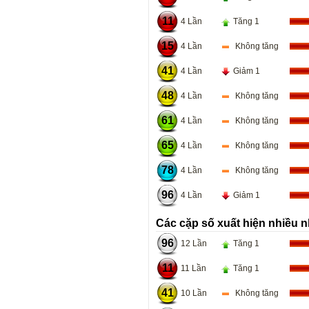
11
4 Lần
Tăng 1
15
4 Lần
Không tăng
41
4 Lần
Giảm 1
48
4 Lần
Không tăng
61
4 Lần
Không tăng
65
4 Lần
Không tăng
78
4 Lần
Không tăng
96
4 Lần
Giảm 1
Các cặp số xuất hiện nhiều n
96
12 Lần
Tăng 1
11
11 Lần
Tăng 1
41
10 Lần
Không tăng