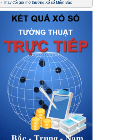
Thay đổi giờ mở thưởng Xổ số Miền Bắc