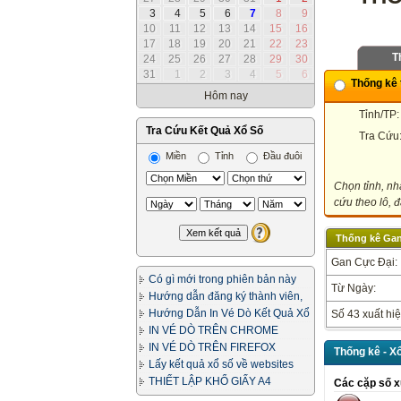
3
4
5
6
7
8
9
10
11
12
13
14
15
16
17
18
19
20
21
22
23
T
24
25
26
27
28
29
30
31
1
2
3
4
5
6
Thống kê 
Hôm nay
Tỉnh/TP:
Tra Cứu Kết Quả Xổ Số
Tra Cứu
Miền
Tỉnh
Đầu đuôi
Chọn tỉnh, nh
cứu theo lô, 
Thống kê Gan 
Gan Cực Đại:
Có gì mới trong phiên bản này
Từ Ngày:
Hướng dẫn đăng ký thành viên,
in vé dò
Hướng Dẫn In Vé Dò Kết Quả Xổ
Số 43 xuất hi
Số
IN VÉ DÒ TRÊN CHROME
IN VÉ DÒ TRÊN FIREFOX
Thống kê - X
Lấy kết quả xổ số về websites
của bạn
THIẾT LẬP KHỔ GIẤY A4
Các cặp số xu