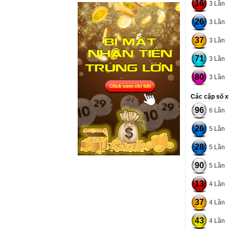
16
3 Lần
26
3 Lần
37
3 Lần
71
3 Lần
80
3 Lần
Các cặp số xu
96
6 Lần
26
5 Lần
28
5 Lần
90
5 Lần
13
4 Lần
37
4 Lần
43
4 Lần