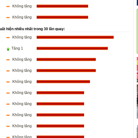
Không tăng
Không tăng
ất hiện nhiều nhất trong 30 lần quay:
Không tăng
Tăng 1
Không tăng
Không tăng
Không tăng
Không tăng
Không tăng
Không tăng
Không tăng
Không tăng