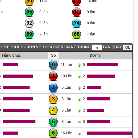
30
01
n
11 lần
10 lần
05
11
ần
9 lần
9 lần
92
74
n
9 lần
8 lần
59
66
n
7 lần
7 lần
 KÊ "CHỤC - ĐƠN VỊ" XỔ SỐ KIÊN GIANG TRONG
LẦN QUAY
Hàng chục
Số
Đơn vị
0
1
11 Lần
5
1
4
10 Lần
2
2
2
5 Lần
2
3
4
8 Lần
2
4
0
6 Lần
2
5
4
8 Lần
0
6
1
16 Lần
1