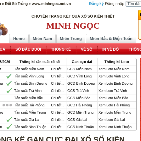
p » Đổi Số Trúng » www.minhngoc.net.vn
Đăng ký
Đăng nhập
CHUYÊN TRANG KẾT QUẢ XỔ SỐ KIẾN THIẾT
MINH NGỌC
Home
Miền Nam
Miền Trung
Miền Bắc & Điện Toán
QUẢ
SỚ ĐẦU ĐUÔI
THỐNG KÊ
VÉ SỐ
IN VÉ DÒ
THÔNG
8/2026
Thống kê tần suất xổ số
Gan cực đại
Thống kê Loto
m
Tần suất Miền Nam
Chi tiết!..
GCĐ Miền Nam
Xem Loto Miền Nam
Tần suất Vĩnh Long
Chi tiết!..
GCĐ Vĩnh Long
Xem Loto Vĩnh Long
ng
Tần suất Bình Dương
Chi tiết!..
GCĐ Bình Dương
Xem Loto Bình Dương
Tần suất Trà Vinh
Chi tiết!..
GCĐ Trà Vinh
Xem Loto Trà Vinh
Tần suất Miền Bắc
Chi tiết!..
GCĐ Miền Bắc
Xem Loto Miền Bắc
Tần suất Hải Phòng
Chi tiết!..
GCĐ Hải Phòng
Xem Loto Hải Phòng
ng
Tần suất Miền Trung
Chi tiết!..
GCĐ Miền Trung
Xem Loto Miền Trung
Tần suất Gia Lai
Chi tiết!..
GCĐ Gia Lai
Xem Loto Gia Lai
ận
Tần suất Ninh Thuận
Chi tiết!..
GCĐ Ninh Thuận
Xem Loto Ninh Thuận
NG KÊ GAN CỰC ĐẠI XỔ SỐ KIÊN