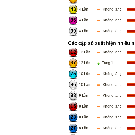
43
4 Lần
Không tăng
86
4 Lần
Không tăng
99
4 Lần
Không tăng
Các cặp số xuất hiện nhiều n
12
13 Lần
Không tăng
37
12 Lần
Tăng 1
75
10 Lần
Không tăng
96
10 Lần
Không tăng
98
9 Lần
Không tăng
15
8 Lần
Không tăng
23
8 Lần
Không tăng
27
8 Lần
Không tăng