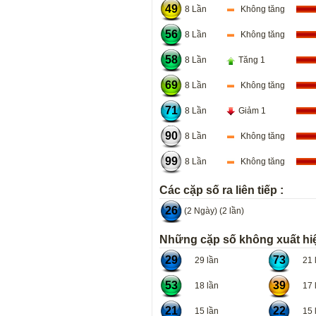
49
8 Lần
Không tăng
56
8 Lần
Không tăng
58
8 Lần
Tăng 1
69
8 Lần
Không tăng
71
8 Lần
Giảm 1
90
8 Lần
Không tăng
99
8 Lần
Không tăng
Các cặp số ra liên tiếp :
26
(2 Ngày) (2 lần)
Những cặp số không xuất hiệ
29
73
29 lần
21 l
53
39
18 lần
17 l
21
22
15 lần
15 l