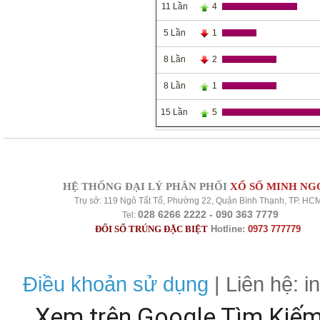
11 Lần
4
5 Lần
1
8 Lần
2
8 Lần
1
15 Lần
5
HỆ THỐNG ĐẠI LÝ PHÂN PHỐI
XỔ SỐ MINH NG
Trụ sở: 119 Ngô Tất Tố, Phường 22, Quận Bình Thạnh, TP. HC
028 6266 2222 - 090 363 7779
Tel:
ĐỔI SỐ TRÚNG ĐẶC BIỆT
Hotline:
0973 777779
Điều khoản sử dụng
| Liên hệ: 
Xem trên Google Tìm Kiế