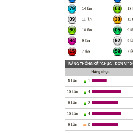
79
63
14 lần
13 l
09
30
11 lần
11 l
60
05
10 lần
9 lầ
84
92
9 lần
9 lầ
15
59
7 lần
7 lầ
BẢNG THỐNG KÊ "CHỤC - ĐƠN VỊ" 
Hàng chục
5 Lần
1
10 Lần
4
9 Lần
2
10 Lần
4
9 Lần
0