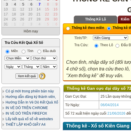
3
4
5
6
7
8
9
10
11
12
13
14
15
16
17
18
19
20
21
22
23
24
25
26
27
28
29
30
Thống Kê Lô
Kiểm 
31
1
2
3
4
5
6
Thống kê theo miền
Thống kê th
Hôm nay
Tỉnh/TP:
Tra Cứu Kết Quả Xổ Số
Tra Cứu:
Theo Lô
Đấu Đ
Miền
Tỉnh
Đầu đuôi
Chọn tỉnh, nhập dãy số (đối tư
4 chữ số), chọn tra cứu theo lô
"Xem thống kê" để truy vấn.
Thống kê Gan cực đại dãy số 72
Có gì mới trong phiên bản này
Gan Cực Đại:
25 Lần quay không 
Hướng dẫn đăng ký thành viên,
in vé dò
Hướng Dẫn In Vé Dò Kết Quả Xổ
Từ Ngày:
06/04/2014
Số
IN VÉ DÒ TRÊN CHROME
IN VÉ DÒ TRÊN FIREFOX
Số 72 xuất hiện ngày cuối
21/06/2026
đế
Lấy kết quả xổ số về websites
của bạn
THIẾT LẬP KHỔ GIẤY A4
Thống kê - Xổ số Kiên Giang