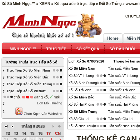
Xổ Số Minh Ngọc™ » XSMN » Kết quả xổ số trực tiếp » Đổi Số Trúng » www.mi
CHUYÊN
Home
Miền 
MINH NGỌC ™
TRỰC TIẾP
SỔ KẾT QUẢ
SỚ ĐẦU ĐUÔI
Lịch Xổ Số 07/08/2026
Thống kê tần su
Tường Thuật Trực Tiếp Xổ Số
Xổ Số Miền Nam
Tần suất Miền Nam
Trực Tiếp Xổ Số Miền Nam
Xổ Số Vĩnh Long
Tần suất Vĩnh Long
Trực Tiếp Xổ Số Miền Bắc
Xổ Số Bình Dương
Tần suất Bình Dươn
Trực Tiếp Xổ Số Miền Trung
Xổ Số Trà Vinh
Tần suất Trà Vinh
Trực Tiếp Xổ Số Vietlott
chờ,
đang xổ,
mới
Xổ Số Miền Bắc
Tần suất Miền Bắc
Lịch Mở Thưởng
Xổ Số Hải Phòng
Tần suất Hải Phòng
Xổ Số Miền Trung
Tần suất Miền Trung
Chèn Kqxs vào Websites
Xổ Số Gia Lai
Tần suất Gia Lai
Tháng 8 2026
Xổ Số Ninh Thuận
Tần suất Ninh Thuận
T2
T3
T4
T5
T6
T7
CN
THỐNG KÊ GAN 
27
28
29
30
31
1
2