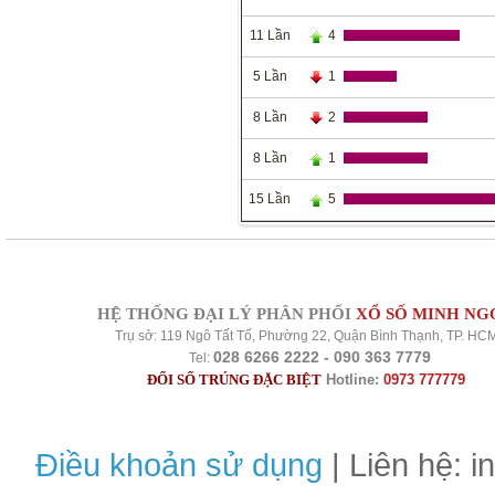
11 Lần
4
5 Lần
1
8 Lần
2
8 Lần
1
15 Lần
5
HỆ THỐNG ĐẠI LÝ PHÂN PHỐI
XỔ SỐ MINH NG
Trụ sở: 119 Ngô Tất Tố, Phường 22, Quận Bình Thạnh, TP. HC
028 6266 2222 - 090 363 7779
Tel:
ĐỔI SỐ TRÚNG ĐẶC BIỆT
Hotline:
0973 777779
Điều khoản sử dụng
| Liên hệ: 