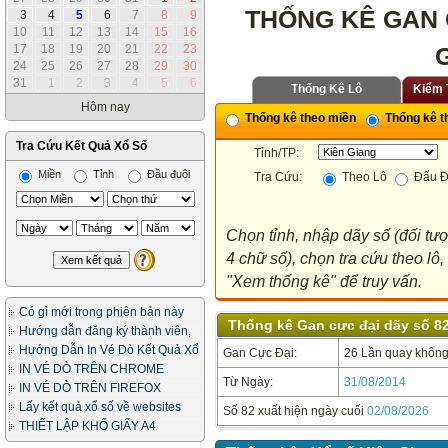
THỐNG KÊ GAN 
3
4
5
6
7
8
9
10
11
12
13
14
15
16
17
18
19
20
21
22
23
24
25
26
27
28
29
30
31
1
2
3
4
5
6
Thống Kê Lô
Kiểm 
Hôm nay
Thống kê theo miền
Thống kê th
Tra Cứu Kết Quả Xổ Số
Tỉnh/TP:
Miền
Tỉnh
Đầu đuôi
Tra Cứu:
Theo Lô
Đấu Đ
Chọn tỉnh, nhập dãy số (đối tư
4 chữ số), chọn tra cứu theo lô
"Xem thống kê" để truy vấn.
Có gì mới trong phiên bản này
Thống kê Gan cực đại dãy số 82
Hướng dẫn đăng ký thành viên,
in vé dò
Hướng Dẫn In Vé Dò Kết Quả Xổ
Gan Cực Đại:
26 Lần quay không 
Số
IN VÉ DÒ TRÊN CHROME
Từ Ngày:
31/08/2014
IN VÉ DÒ TRÊN FIREFOX
Lấy kết quả xổ số về websites
Số 82 xuất hiện ngày cuối
02/08/2026
của bạn
THIẾT LẬP KHỔ GIẤY A4