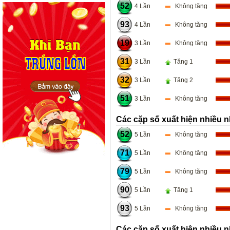
52
4 Lần
Không tăng
93
4 Lần
Không tăng
19
3 Lần
Không tăng
31
3 Lần
Tăng 1
32
3 Lần
Tăng 2
51
3 Lần
Không tăng
Các cặp số xuất hiện nhiều n
52
5 Lần
Không tăng
71
5 Lần
Không tăng
79
5 Lần
Không tăng
90
5 Lần
Tăng 1
93
5 Lần
Không tăng
Các cặp số xuất hiện nhiều n