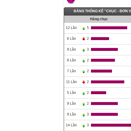
BẢNG THỐNG KÊ "CHỤC - ĐƠN V
Hàng chục
12 Lần
5
6 Lần
2
9 Lần
3
8 Lần
2
7 Lần
2
11 Lần
2
5 Lần
2
9 Lần
2
9 Lần
3
14 Lần
3