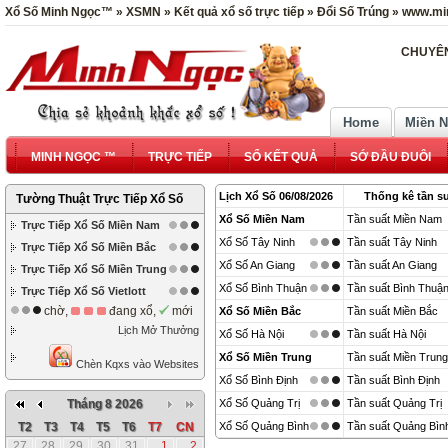
Xổ Số Minh Ngọc™ » XSMN » Kết quả xổ số trực tiếp » Đổi Số Trúng » www.mi
CHUYÊN
Home
Miền 
MINH NGỌC ™
TRỰC TIẾP
SỔ KẾT QUẢ
SỚ ĐẦU ĐUÔI
Lịch Xổ Số 06/08/2026
Thống kê tần su
Tường Thuật Trực Tiếp Xổ Số
Xổ Số Miền Nam
Tần suất Miền Nam
Trực Tiếp Xổ Số Miền Nam
Xổ Số Tây Ninh
Tần suất Tây Ninh
Trực Tiếp Xổ Số Miền Bắc
Xổ Số An Giang
Tần suất An Giang
Trực Tiếp Xổ Số Miền Trung
Xổ Số Bình Thuận
Tần suất Bình Thuậ
Trực Tiếp Xổ Số Vietlott
chờ,
đang xổ,
mới
Xổ Số Miền Bắc
Tần suất Miền Bắc
Lịch Mở Thưởng
Xổ Số Hà Nội
Tần suất Hà Nội
Xổ Số Miền Trung
Tần suất Miền Trung
Chèn Kqxs vào Websites
Xổ Số Bình Định
Tần suất Bình Định
Tháng 8 2026
Xổ Số Quảng Trị
Tần suất Quảng Trị
T2
T3
T4
T5
T6
T7
CN
Xổ Số Quảng Bình
Tần suất Quảng Bìn
27
28
29
30
31
1
2