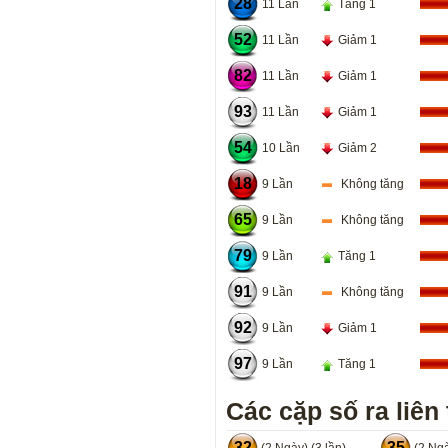
28
11 Lần
Tăng 1
52
11 Lần
Giảm 1
82
11 Lần
Giảm 1
93
11 Lần
Giảm 1
54
10 Lần
Giảm 2
18
9 Lần
Không tăng
65
9 Lần
Không tăng
79
9 Lần
Tăng 1
91
9 Lần
Không tăng
92
9 Lần
Giảm 1
97
9 Lần
Tăng 1
Các cặp số ra liên 
32
35