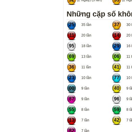
(2 Ngày) (3 lần)
(2 Ngà
Những cặp số khôn
25
37
35 lần
30 l
11
14
20 lần
20 l
95
29
18 lần
16 l
69
06
13 lần
11 l
36
41
11 lần
11 l
23
77
10 lần
10 l
00
40
9 lần
9 lầ
87
96
9 lần
9 lầ
55
59
8 lần
8 lầ
13
42
7 lần
7 lầ
82
7 lần