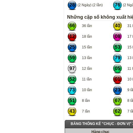
28
76
(2 Ngày) (2 lần)
(2 Ngà
Những cặp số không xuất hiệ
66
40
36 lần
31 l
12
08
18 lần
17 l
25
53
15 lần
15 l
59
79
13 lần
13 l
97
05
12 lần
11 l
52
01
11 lần
10 l
73
23
10 lần
9 lầ
51
67
8 lần
8 lầ
43
62
7 lần
7 lầ
BẢNG THỐNG KÊ "CHỤC - ĐƠN VỊ"
Hàng chục