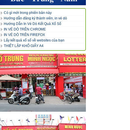
Có gì mới trong phiên bản này
Hướng dẫn đăng ký thành viên, in vé dò
Hướng Dẫn In Vé Dò Kết Quả Xổ Số
IN VÉ DÒ TRÊN CHROME
IN VÉ DÒ TRÊN FIREFOX
Lấy kết quả xổ số về websites của bạn
THIẾT LẬP KHỔ GIẤY A4