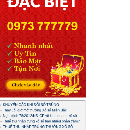
KHUYẾN CÁO KHI ĐỔI SỐ TRÚNG
Thay đổi giờ mở thưởng Xổ số Miền Bắc
Nghị định 78/2012/NĐ-CP về kinh doanh xổ số
Thuế thu nhập trúng xổ số bao nhiêu phần trăm?
THUẾ THU NHẬP TRÚNG THƯỞNG XỔ SỐ