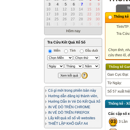
3
4
5
6
7
8
9
T
10
11
12
13
14
15
16
17
18
19
20
21
22
23
Thống kê 
24
25
26
27
28
29
30
31
1
2
3
4
5
6
Tỉnh/TP:
Hôm nay
Tra Cứu
Tra Cứu Kết Quả Xổ Số
Chọn tỉnh, nh
Miền
Tỉnh
Đầu đuôi
cứu theo lô, 
Thống kê Gan 
Gan Cực Đại:
Từ Ngày:
Có gì mới trong phiên bản này
Số 57 xuất hi
Hướng dẫn đăng ký thành viên,
in vé dò
Hướng Dẫn In Vé Dò Kết Quả Xổ
Thống kê - X
Số
IN VÉ DÒ TRÊN CHROME
IN VÉ DÒ TRÊN FIREFOX
Các cặp số xu
Lấy kết quả xổ số về websites
03
3 Lần
của bạn
THIẾT LẬP KHỔ GIẤY A4