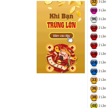
32
3 Lần
80
3 Lần
96
3 Lần
12
2 Lần
16
2 Lần
17
2 Lần
18
2 Lần
24
2 Lần
29
2 Lần
33
2 Lần
36
2 Lần
38
2 Lần
48
2 Lần