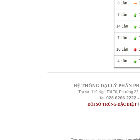
8 Lần
7 Lần
14 Lần
7 Lần
10 Lần
4 Lần
HỆ THỐNG ĐẠI LÝ PHÂN P
Trụ sở: 119 Ngô Tất Tố, Phường 22
028 6266 2222 -
Tel:
ĐỔI SỐ TRÚNG ĐẶC BIỆT
H