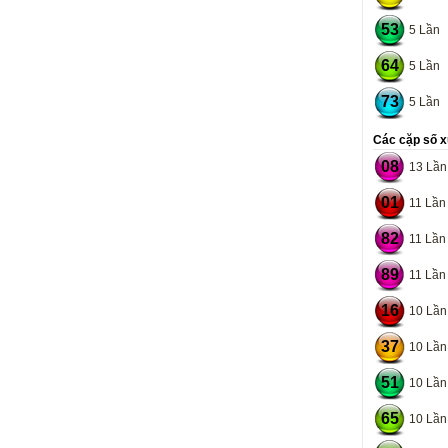
53
5 Lần
64
5 Lần
73
5 Lần
Các cặp số xu
08
13 Lần
01
11 Lần
82
11 Lần
89
11 Lần
16
10 Lần
37
10 Lần
51
10 Lần
65
10 Lần