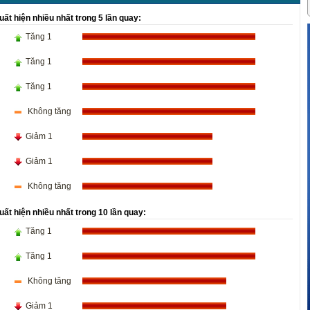
ất hiện nhiều nhất trong 5 lần quay:
Tăng 1
Tăng 1
Tăng 1
Không tăng
Giảm 1
Giảm 1
Không tăng
ất hiện nhiều nhất trong 10 lần quay:
Tăng 1
Tăng 1
Không tăng
Giảm 1