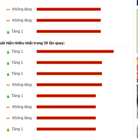
Không tăng
Không tăng
Tăng 1
ất hiện nhiều nhất trong 30 lần quay:
Tăng 1
Tăng 1
Tăng 1
Không tăng
Tăng 1
Không tăng
Không tăng
Tăng 1