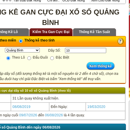
Tần suất Đắk Nông
Chi tiết!..
GCĐ Đắk Nông
Xem Loto Đắk Nông
G KÊ GAN CỰC ĐẠI XỔ SỐ QUẢNG
BÌNH
hống Kê Lô
Kiểm Tra Gan Cực Đại
Thống Kê Tần Suất
theo miền
Thống kê theo tỉnh
Dãy Số:
:
Theo Lô
Đấu Đuôi
Đặc Biệt
ập dãy số (đối tượng thống kê là một số nguyên từ 2 đến 4 chữ số), chọn tra
đầu đuôi hay chỉ giải Đặc Biệt và bấm "Xem thống kê" để truy vấn.
cực đại dãy số 10 xổ số Quảng Bình (theo lô)
31 Lần quay không xuất hiện.
08/08/2019
Đến Ngày:
19/03/2020
ện ngày cuối
09/07/2026
đến
06/08/2026
là 4 lần quay.
ổ số Quảng Bình đến ngày 06/08/2026