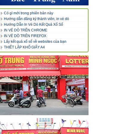
Có gì mới trong phiên bản này
Hướng dẫn đăng ký thành viên, in vé dò
Hướng Dẫn In Vé Dò Kết Quả Xổ Số
IN VÉ DÒ TRÊN CHROME
IN VÉ DÒ TRÊN FIREFOX
Lấy kết quả xổ số về websites của bạn
THIẾT LẬP KHỔ GIẤY A4