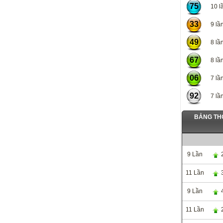
75
10 l
33
9 lầ
49
8 lầ
67
8 lầ
06
7 lầ
92
7 lầ
BẢNG THỐ
9 Lần
11 Lần
9 Lần
11 Lần