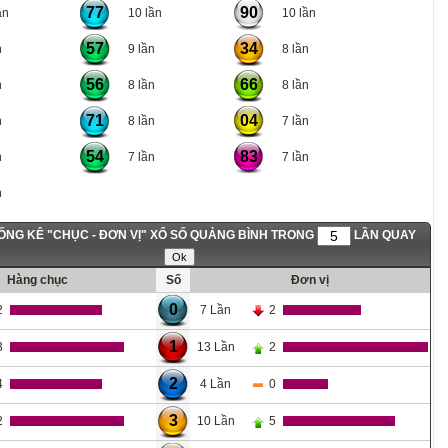
77
90
ần
10 lần
10 lần
57
34
n
9 lần
8 lần
56
66
n
8 lần
8 lần
71
04
n
8 lần
7 lần
54
83
n
7 lần
7 lần
n
NG KÊ "CHỤC - ĐƠN VỊ" XỔ SỐ QUẢNG BÌNH TRONG
LẦN QUAY
Hàng chục
Số
Đơn vị
0
2
7 Lần
2
1
3
13 Lần
2
2
4
4 Lần
0
3
2
10 Lần
5