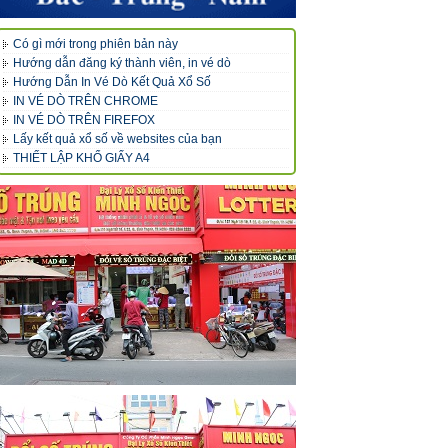
Có gì mới trong phiên bản này
Hướng dẫn đăng ký thành viên, in vé dò
Hướng Dẫn In Vé Dò Kết Quả Xổ Số
IN VÉ DÒ TRÊN CHROME
IN VÉ DÒ TRÊN FIREFOX
Lấy kết quả xổ số về websites của bạn
THIẾT LẬP KHỔ GIẤY A4