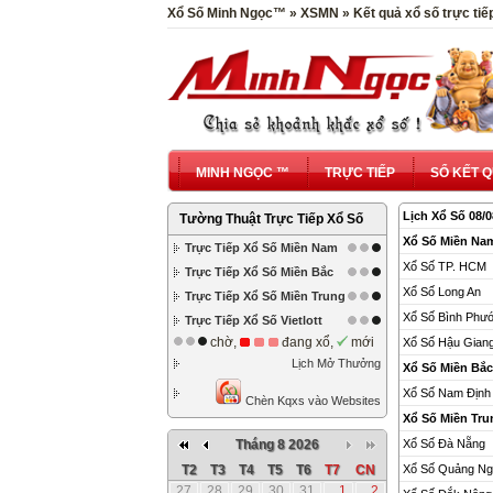
Xổ Số Minh Ngọc™ » XSMN » Kết quả xổ số trực tiế
MINH NGỌC ™
TRỰC TIẾP
SỔ KẾT 
Lịch Xổ Số 08/0
Tường Thuật Trực Tiếp Xổ Số
Xổ Số Miền Na
Trực Tiếp Xổ Số Miền Nam
Xổ Số TP. HCM
Trực Tiếp Xổ Số Miền Bắc
Xổ Số Long An
Trực Tiếp Xổ Số Miền Trung
Xổ Số Bình Phư
Trực Tiếp Xổ Số Vietlott
chờ,
đang xổ,
mới
Xổ Số Hậu Gian
Lịch Mở Thưởng
Xổ Số Miền Bắc
Xổ Số Nam Định
Chèn Kqxs vào Websites
Xổ Số Miền Tru
Tháng 8 2026
Xổ Số Đà Nẵng
T2
T3
T4
T5
T6
T7
CN
Xổ Số Quảng Ng
27
28
29
30
31
1
2