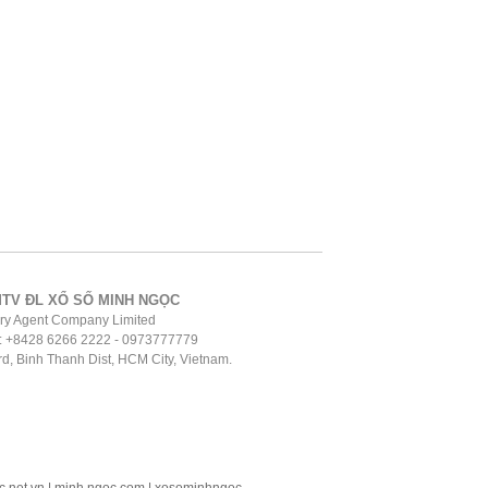
TV ĐL XỔ SỐ MINH NGỌC
ery Agent Company Limited
: +8428 6266 2222 - 0973777779
rd, Binh Thanh Dist, HCM City, Vietnam.