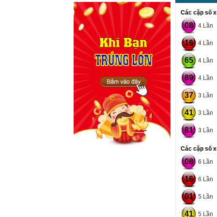
Các cặp số xu
08
4 Lần
16
4 Lần
65
4 Lần
89
4 Lần
37
3 Lần
41
3 Lần
81
3 Lần
Các cặp số xu
08
6 Lần
16
6 Lần
01
5 Lần
41
5 Lần