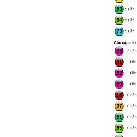
53
5 Lần
64
5 Lần
73
5 Lần
Các cặp số xu
08
13 Lần
01
11 Lần
82
11 Lần
89
11 Lần
16
10 Lần
37
10 Lần
51
10 Lần
65
10 Lần