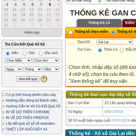
Xổ Số Đắk Nông
Tần suất Đắk Nông
3
4
5
6
7
8
9
10
11
12
13
14
15
16
THỐNG KÊ GAN CỰ
17
18
19
20
21
22
23
24
25
26
27
28
29
30
Thống Kê Lô
Kiểm 
31
1
2
3
4
5
6
Thống kê theo miền
Thống kê th
Hôm nay
Tỉnh/TP:
Tra Cứu Kết Quả Xổ Số
Tra Cứu:
Theo Lô
Đấu Đ
Miền
Tỉnh
Đầu đuôi
Chọn tỉnh, nhập dãy số (đối tư
4 chữ số), chọn tra cứu theo lô
"Xem thống kê" để truy vấn.
Thống kê Gan cực đại dãy số 53 
Có gì mới trong phiên bản này
Hướng dẫn đăng ký thành viên,
Gan Cực Đại:
22 Lần quay không 
in vé dò
Hướng Dẫn In Vé Dò Kết Quả Xổ
Số
Từ Ngày:
08/07/2016
IN VÉ DÒ TRÊN CHROME
IN VÉ DÒ TRÊN FIREFOX
Số 53 xuất hiện ngày cuối
24/07/2026
đế
Lấy kết quả xổ số về websites
của bạn
THIẾT LẬP KHỔ GIẤY A4
Thống kê - Xổ số Gia Lai đến