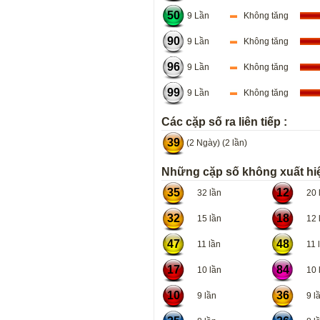
50
9 Lần
Không tăng
90
9 Lần
Không tăng
96
9 Lần
Không tăng
99
9 Lần
Không tăng
Các cặp số ra liên tiếp :
39
(2 Ngày) (2 lần)
Những cặp số không xuất hiệ
35
12
32 lần
20 l
32
18
15 lần
12 l
47
48
11 lần
11 l
17
84
10 lần
10 l
10
36
9 lần
9 lầ