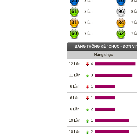
25
26
8 lần
8 lầ
61
96
8 lần
8 lầ
31
34
7 lần
7 lầ
60
62
7 lần
7 lầ
BẢNG THỐNG KÊ "CHỤC - ĐƠN VỊ"
Hàng chục
12 Lần
4
11 Lần
3
6 Lần
1
6 Lần
1
6 Lần
2
10 Lần
1
10 Lần
2