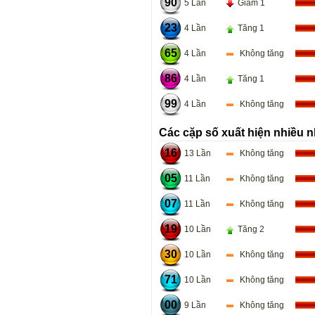
90
5 Lần
Giảm 1
23
4 Lần
Tăng 1
65
4 Lần
Không tăng
86
4 Lần
Tăng 1
99
4 Lần
Không tăng
Các cặp số xuất hiện nhiều n
16
13 Lần
Không tăng
05
11 Lần
Không tăng
07
11 Lần
Không tăng
19
10 Lần
Tăng 2
30
10 Lần
Không tăng
71
10 Lần
Không tăng
00
9 Lần
Không tăng