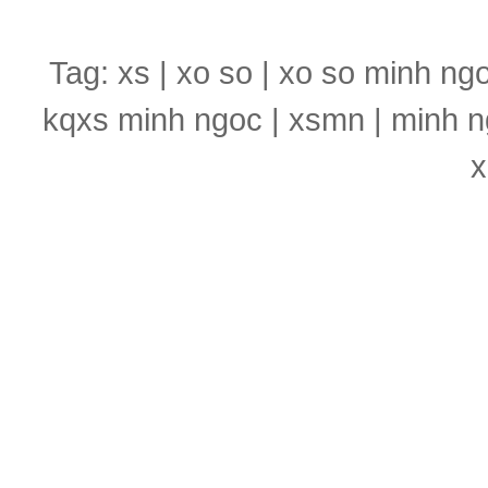
Tag: xs | xo so | xo so minh ng
kqxs minh ngoc | xsmn | minh n
x