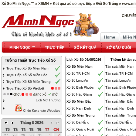
Xổ Số Minh Ngọc™ » XSMN » Kết quả xổ số trực tiếp » Đổi Số Trúng » www.mi
CHUYÊN
Home
Miền 
MINH NGỌC ™
TRỰC TIẾP
SỔ KẾT QUẢ
SỚ ĐẦU ĐUÔI
Lịch Xổ Số 08/08/2026
Thống kê tần su
Tường Thuật Trực Tiếp Xổ Số
Xổ Số Miền Nam
Tần suất Miền Nam
Trực Tiếp Xổ Số Miền Nam
Xổ Số TP. HCM
Tần suất TP. HCM
Trực Tiếp Xổ Số Miền Bắc
Xổ Số Long An
Tần suất Long An
Trực Tiếp Xổ Số Miền Trung
Xổ Số Bình Phước
Tần suất Bình Phướ
Trực Tiếp Xổ Số Vietlott
chờ,
đang xổ,
mới
Xổ Số Hậu Giang
Tần suất Hậu Giang
Lịch Mở Thưởng
Xổ Số Miền Bắc
Tần suất Miền Bắc
Xổ Số Nam Định
Tần suất Nam Định
Chèn Kqxs vào Websites
Xổ Số Miền Trung
Tần suất Miền Trung
Tháng 8 2026
Xổ Số Đà Nẵng
Tần suất Đà Nẵng
T2
T3
T4
T5
T6
T7
CN
Xổ Số Quảng Ngãi
Tần suất Quảng Ngã
27
28
29
30
31
1
2