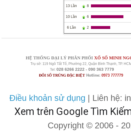
13 Lần
8
10 Lần
6
6 Lần
2
HỆ THỐNG ĐẠI LÝ PHÂN PHỐI
XỔ SỐ MINH NG
Trụ sở: 119 Ngô Tất Tố, Phường 22, Quận Bình Thạnh, TP. HC
028 6266 2222 - 090 363 7779
Tel:
ĐỔI SỐ TRÚNG ĐẶC BIỆT
Hotline:
0973 777779
Điều khoản sử dụng
| Liên hệ: 
Xem trên Google Tìm Kiế
Copyright © 2006 - 2