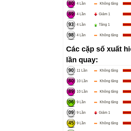
80
4 Lần
Không tăng
89
4 Lần
Giảm 1
93
4 Lần
Tăng 1
98
4 Lần
Không tăng
Các cặp số xuất hi
lần quay:
90
11 Lần
Không tăng
80
10 Lần
Không tăng
89
10 Lần
Không tăng
06
9 Lần
Không tăng
09
9 Lần
Giảm 1
45
9 Lần
Không tăng