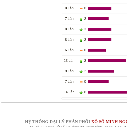
8 Lần
0
7 Lần
2
8 Lần
3
8 Lần
2
6 Lần
0
13 Lần
2
9 Lần
2
7 Lần
0
14 Lần
6
HỆ THỐNG ĐẠI LÝ PHÂN PHỐI
XỔ SỐ MINH NG