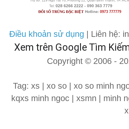
Trụ sở: 119 Ngô Tất Tố, Phường 22, Quận Bình Thạnh, TP. HC
028 6266 2222 - 090 363 7779
Tel:
ĐỔI SỐ TRÚNG ĐẶC BIỆT
Hotline:
0973 777779
Điều khoản sử dụng
| Liên hệ: 
Xem trên Google Tìm Kiế
Copyright © 2006 - 2
Tag: xs | xo so | xo so minh ng
kqxs minh ngoc | xsmn | minh n
x