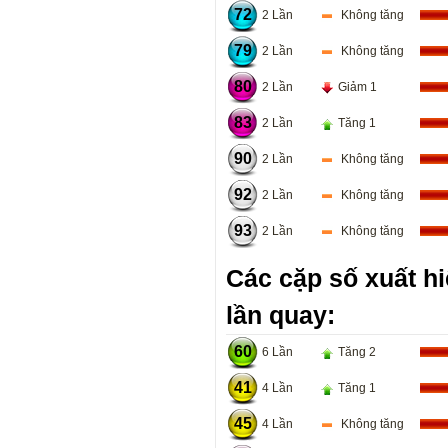
72
2 Lần
Không tăng
79
2 Lần
Không tăng
80
2 Lần
Giảm 1
83
2 Lần
Tăng 1
90
2 Lần
Không tăng
92
2 Lần
Không tăng
93
2 Lần
Không tăng
Các cặp số xuất hi
lần quay:
60
6 Lần
Tăng 2
41
4 Lần
Tăng 1
45
4 Lần
Không tăng