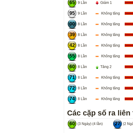
65
9 Lần
Giảm 1
95
9 Lần
Không tăng
00
8 Lần
Không tăng
39
8 Lần
Không tăng
42
8 Lần
Không tăng
55
8 Lần
Không tăng
60
8 Lần
Tăng 2
71
8 Lần
Không tăng
72
8 Lần
Không tăng
74
8 Lần
Không tăng
Các cặp số ra liên 
60
27
(3 Ngày) (4 lần)
(2 Ngà