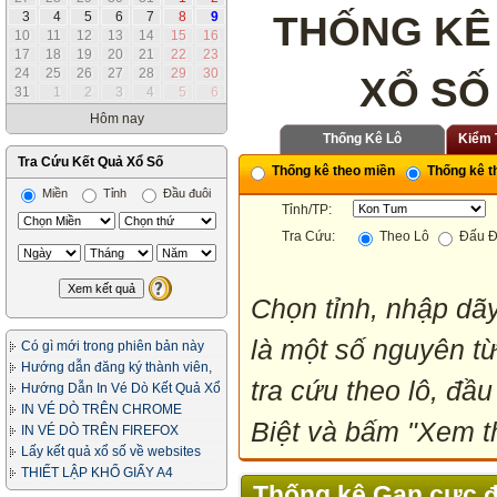
THỐNG KÊ
3
4
5
6
7
8
9
10
11
12
13
14
15
16
17
18
19
20
21
22
23
24
25
26
27
28
29
30
XỔ SỐ
31
1
2
3
4
5
6
Hôm nay
Thống Kê Lô
Kiểm 
Tra Cứu Kết Quả Xổ Số
Thống kê theo miền
Thống kê th
Miền
Tỉnh
Đầu đuôi
Tỉnh/TP:
Tra Cứu:
Theo Lô
Đấu Đ
Chọn tỉnh, nhập dãy
là một số nguyên từ
Có gì mới trong phiên bản này
Hướng dẫn đăng ký thành viên,
tra cứu theo lô, đầu
in vé dò
Hướng Dẫn In Vé Dò Kết Quả Xổ
Số
IN VÉ DÒ TRÊN CHROME
Biệt và bấm "Xem th
IN VÉ DÒ TRÊN FIREFOX
Lấy kết quả xổ số về websites
của bạn
THIẾT LẬP KHỔ GIẤY A4
Thống kê Gan cực đ