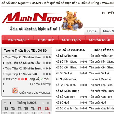
Xổ Số Minh Ngọc™ » XSMN » Kết quả xổ số trực tiếp » Đổi Số Trúng » www.mi
CHUYÊN
Home
Miền 
MINH NGỌC ™
TRỰC TIẾP
SỔ KẾT QUẢ
SỚ ĐẦU ĐUÔI
Lịch Xổ Số 09/08/2026
Thống kê tần s
Tường Thuật Trực Tiếp Xổ Số
Xổ Số Miền Nam
Tần suất Miền Nam
Trực Tiếp Xổ Số Miền Nam
Xổ Số Tiền Giang
Tần suất Tiền Gian
Trực Tiếp Xổ Số Miền Bắc
Xổ Số Kiên Giang
Tần suất Kiên Gian
Trực Tiếp Xổ Số Miền Trung
Xổ Số Đà Lạt
Tần suất Đà Lạt
Trực Tiếp Xổ Số Vietlott
chờ,
đang xổ,
mới
Xổ Số Miền Bắc
Tần suất Miền Bắc
Lịch Mở Thưởng
Xổ Số Thái Bình
Tần suất Thái Bình
Xổ Số Miền Trung
Tần suất Miền Trun
Chèn Kqxs vào Websites
Xổ Số Kon Tum
Tần suất Kon Tum
Tháng 8 2026
Xổ Số Huế
Tần suất Huế
T2
T3
T4
T5
T6
T7
CN
Xổ Số Khánh Hòa
Tần suất Khánh Hò
27
28
29
30
31
1
2