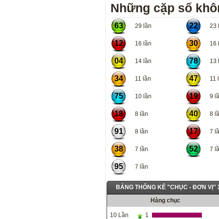
Những cặp số khôn
63
22
29 lần
23 l
12
30
16 lần
16 l
04
78
14 lần
13 l
34
47
11 lần
11 l
75
19
10 lần
9 lầ
18
40
8 lần
8 lầ
91
17
8 lần
7 lầ
38
52
7 lần
7 lầ
95
7 lần
BẢNG THỐNG KÊ "CHỤC - ĐƠN VỊ"
Hàng chục
10 Lần
1