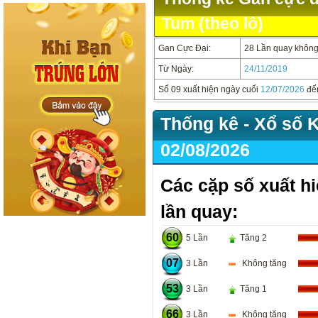
Tum (theo lô)
Gan Cực Đại:
28 Lần quay không 
Từ Ngày:
24/11/2019
Số 09 xuất hiện ngày cuối
12/07/2026
đế
Thống kê - Xổ số 
02/08/2026
Các cặp số xuất hi
lần quay:
60
5 Lần
Tăng 2
07
3 Lần
Không tăng
53
3 Lần
Tăng 1
66
3 Lần
Không tăng