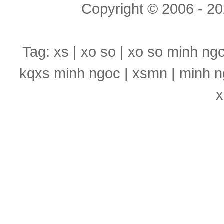
Copyright © 2006 - 2
Tag: xs | xo so | xo so minh ng
kqxs minh ngoc | xsmn | minh n
x