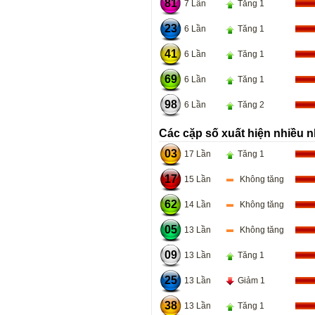
81
7 Lần
Tăng 1
23
6 Lần
Tăng 1
41
6 Lần
Tăng 1
69
6 Lần
Tăng 1
98
6 Lần
Tăng 2
Các cặp số xuất hiện nhiều n
03
17 Lần
Tăng 1
17
15 Lần
Không tăng
62
14 Lần
Không tăng
05
13 Lần
Không tăng
09
13 Lần
Tăng 1
25
13 Lần
Giảm 1
38
13 Lần
Tăng 1