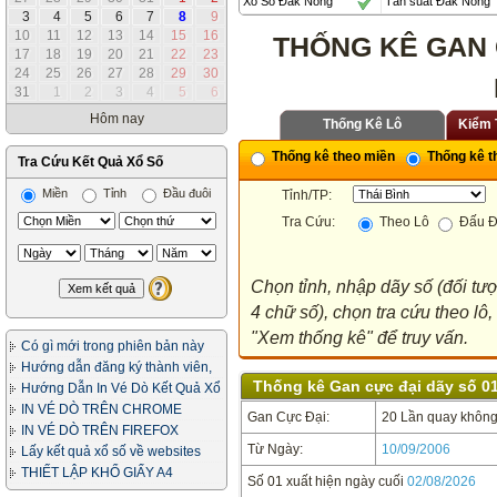
Xổ Số Đắk Nông
Tần suất Đắk Nông
3
4
5
6
7
8
9
10
11
12
13
14
15
16
THỐNG KÊ GAN 
17
18
19
20
21
22
23
24
25
26
27
28
29
30
31
1
2
3
4
5
6
Hôm nay
Thống Kê Lô
Kiểm 
Thống kê theo miền
Thống kê th
Tra Cứu Kết Quả Xổ Số
Miền
Tỉnh
Đầu đuôi
Tỉnh/TP:
Tra Cứu:
Theo Lô
Đấu Đ
Chọn tỉnh, nhập dãy số (đối tư
4 chữ số), chọn tra cứu theo lô
"Xem thống kê" để truy vấn.
Có gì mới trong phiên bản này
Hướng dẫn đăng ký thành viên,
Thống kê Gan cực đại dãy số 01 
in vé dò
Hướng Dẫn In Vé Dò Kết Quả Xổ
Số
IN VÉ DÒ TRÊN CHROME
Gan Cực Đại:
20 Lần quay không 
IN VÉ DÒ TRÊN FIREFOX
Từ Ngày:
10/09/2006
Lấy kết quả xổ số về websites
của bạn
THIẾT LẬP KHỔ GIẤY A4
Số 01 xuất hiện ngày cuối
02/08/2026