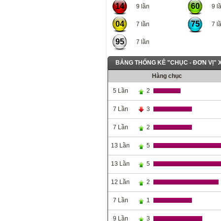
14
60
9 lần
9 lầ
04
75
7 lần
7 lầ
95
7 lần
BẢNG THỐNG KÊ "CHỤC - ĐƠN VỊ"
Hàng chục
5 Lần
2
7 Lần
3
7 Lần
2
13 Lần
5
13 Lần
5
12 Lần
2
7 Lần
1
9 Lần
3