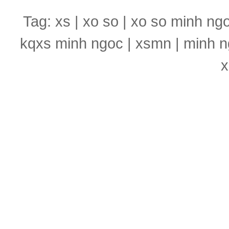
Tag: xs | xo so | xo so minh ng
kqxs minh ngoc | xsmn | minh n
x