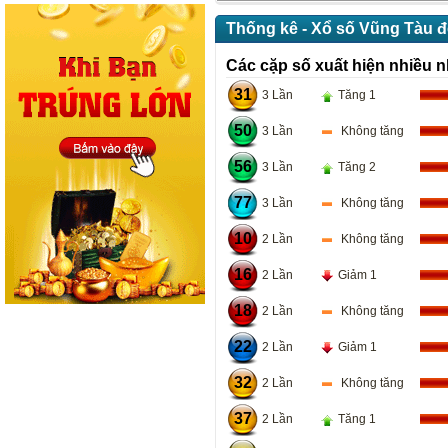
Thống kê - Xổ số Vũng Tàu đ
Các cặp số xuất hiện nhiều n
31
3 Lần
Tăng 1
50
3 Lần
Không tăng
56
3 Lần
Tăng 2
77
3 Lần
Không tăng
10
2 Lần
Không tăng
16
2 Lần
Giảm 1
18
2 Lần
Không tăng
22
2 Lần
Giảm 1
32
2 Lần
Không tăng
37
2 Lần
Tăng 1