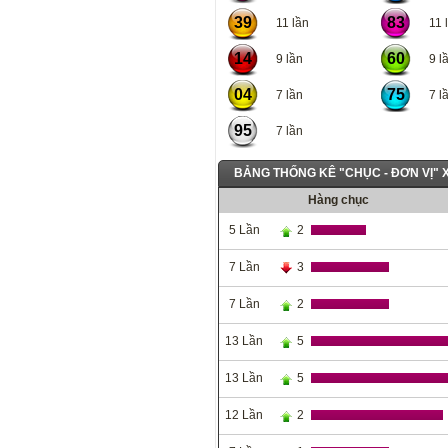
39
83
11 lần
11 l
14
60
9 lần
9 lầ
04
75
7 lần
7 lầ
95
7 lần
BẢNG THỐNG KÊ "CHỤC - ĐƠN VỊ"
Hàng chục
5 Lần
2
7 Lần
3
7 Lần
2
13 Lần
5
13 Lần
5
12 Lần
2