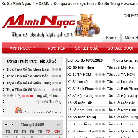
Xổ Số Minh Ngọc™ » XSMN » Kết quả xổ số trực tiếp » Đổi Số Trúng » www.mi
CHUYÊN
Home
Miền 
MINH NGỌC ™
TRỰC TIẾP
SỔ KẾT QUẢ
SỚ ĐẦU ĐUÔI
Lịch Xổ Số 08/08/2026
Thống kê tần su
Tường Thuật Trực Tiếp Xổ Số
Xổ Số Miền Nam
Tần suất Miền Nam
Trực Tiếp Xổ Số Miền Nam
Xổ Số TP. HCM
Tần suất TP. HCM
Trực Tiếp Xổ Số Miền Bắc
Xổ Số Long An
Tần suất Long An
Trực Tiếp Xổ Số Miền Trung
Xổ Số Bình Phước
Tần suất Bình Phướ
Trực Tiếp Xổ Số Vietlott
chờ,
đang xổ,
mới
Xổ Số Hậu Giang
Tần suất Hậu Giang
Lịch Mở Thưởng
Xổ Số Miền Bắc
Tần suất Miền Bắc
Xổ Số Nam Định
Tần suất Nam Định
Chèn Kqxs vào Websites
Xổ Số Miền Trung
Tần suất Miền Trung
Tháng 8 2026
Xổ Số Đà Nẵng
Tần suất Đà Nẵng
T2
T3
T4
T5
T6
T7
CN
Xổ Số Quảng Ngãi
Tần suất Quảng Ngã
27
28
29
30
31
1
2