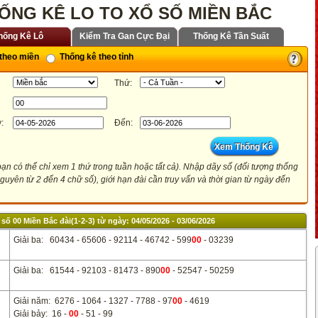
ỐNG KÊ LO TO XỔ SỐ MIỀN BẮC
hống Kê Lô
Kiểm Tra Gan Cực Đại
Thống Kê Tần Suất
theo miền
Thống kê theo tỉnh
Thứ:
y:
Đến:
ạn có thể chỉ xem 1 thứ trong tuần hoặc tất cả). Nhập dãy số (đối tượng thống
nguyên từ 2 đến 4 chữ số), giới hạn đài cần truy vấn và thời gian từ ngày đến
số 00 Miền Bắc đài(1-2-3) từ ngày: 04/05/2026 - 03/06/2026
Giải ba: 60434 - 65606 - 92114 - 46742 - 599
00
- 03239
Giải ba: 61544 - 92103 - 81473 - 890
00
- 52547 - 50259
Giải năm: 6276 - 1064 - 1327 - 7788 - 97
00
- 4619
Giải bảy: 16 -
00
- 51 - 99