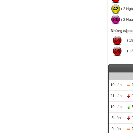
42
( 2 Ngày
80
( 2 Ngày
Những cặp số
14
( 19 
16
( 13 
10 Lần
11 Lần
10 Lần
5 Lần
9 Lần