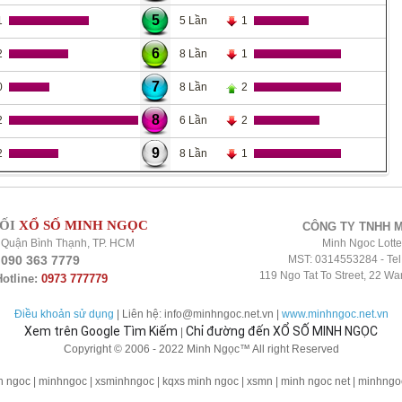
5
1
5 Lần
1
6
2
8 Lần
1
7
0
8 Lần
2
8
2
6 Lần
2
9
2
8 Lần
1
HỐI
XỔ SỐ MINH NGỌC
CÔNG TY TNHH M
, Quận Bình Thạnh, TP. HCM
Minh Ngoc Lott
 090 363 7779
MST: 0314553284 - Tel
119 Ngo Tat To Street, 22 Wa
otline:
0973 777779
Điều khoản sử dụng
| Liên hệ: info@minhngoc.net.vn |
www.minhngoc.net.vn
Xem trên Google Tìm Kiếm
Chỉ đường đến XỔ SỐ MINH NGỌC
|
Copyright © 2006 - 2022 Minh Ngọc™ All right Reserved
inh ngoc | minhngoc | xsminhngoc | kqxs minh ngoc | xsmn | minh ngoc net | minhn