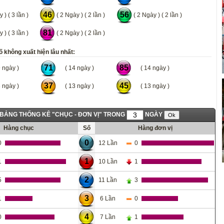
46
56
 ) ( 3 lần )
( 2 Ngày ) ( 2 lần )
( 2 Ngày ) ( 2 lần )
81
 ) ( 3 lần )
( 2 Ngày ) ( 2 lần )
 không xuất hiện lâu nhất:
71
85
ngày )
( 14 ngày )
( 14 ngày )
37
45
ngày )
( 13 ngày )
( 13 ngày )
BẢNG THỐNG KÊ "CHỤC - ĐƠN VỊ" TRONG
NGÀY
Hàng chục
Số
Hàng đơn vị
0
0
12 Lần
0
1
1
10 Lần
1
2
5
11 Lần
3
3
1
6 Lần
0
4
0
7 Lần
1