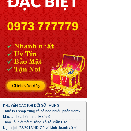
KHUYẾN CÁO KHI ĐỔI SỐ TRÚNG
Thuế thu nhập trúng xổ số bao nhiêu phần trăm?
Mức chi hoa hồng đại lý xổ số
Thay đổi giờ mở thưởng Xổ số Miền Bắc
Nghị định 78/2012/NĐ-CP về kinh doanh xổ số