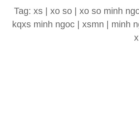
Tag: xs | xo so | xo so minh ng
kqxs minh ngoc | xsmn | minh n
x