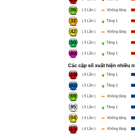
06
( 3 Lần )
Không tăng
32
( 3 Lần )
Tăng 1
42
( 3 Lần )
Không tăng
50
( 3 Lần )
Tăng 1
80
( 3 Lần )
Tăng 1
Các cặp số xuất hiện nhiều n
18
( 8 Lần )
Tăng 1
02
( 5 Lần )
Tăng 2
69
( 5 Lần )
Không tăng
95
( 5 Lần )
Tăng 1
04
( 4 Lần )
Không tăng
15
( 4 Lần )
Không tăng