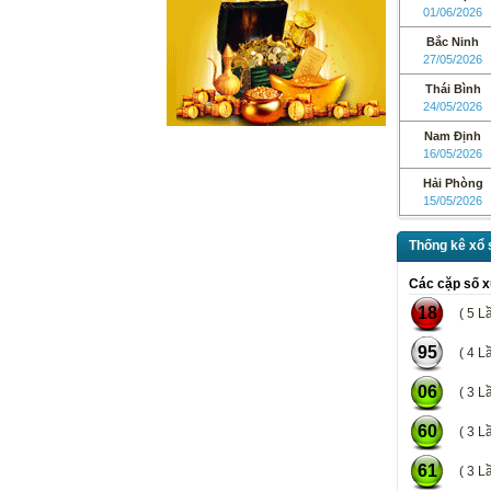
01/06/2026
Bắc Ninh
27/05/2026
Thái Bình
24/05/2026
Nam Định
16/05/2026
Hải Phòng
15/05/2026
Thống kê xổ 
Các cặp số xu
18
( 5 L
95
( 4 L
06
( 3 L
60
( 3 L
61
( 3 L