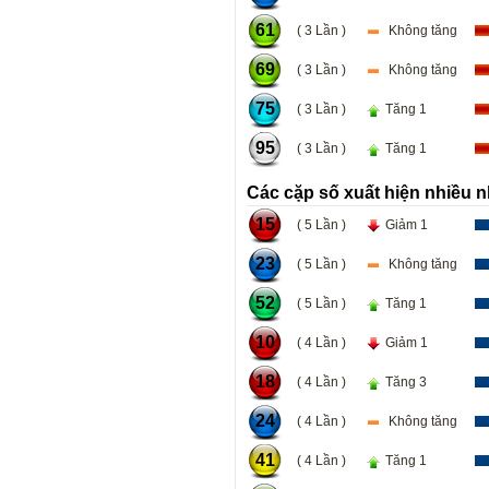
61
( 3 Lần )
Không tăng
69
( 3 Lần )
Không tăng
75
( 3 Lần )
Tăng 1
95
( 3 Lần )
Tăng 1
Các cặp số xuất hiện nhiều n
15
( 5 Lần )
Giảm 1
23
( 5 Lần )
Không tăng
52
( 5 Lần )
Tăng 1
10
( 4 Lần )
Giảm 1
18
( 4 Lần )
Tăng 3
24
( 4 Lần )
Không tăng
41
( 4 Lần )
Tăng 1