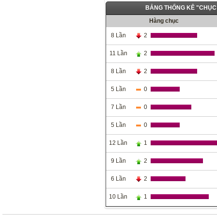
BẢNG THỐNG KÊ "CHỤC 
Hàng chục
8 Lần
2
11 Lần
2
8 Lần
2
5 Lần
0
7 Lần
0
5 Lần
0
12 Lần
1
9 Lần
2
6 Lần
2
10 Lần
1