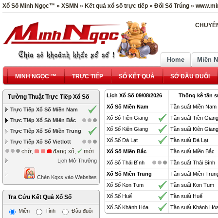
Xổ Số Minh Ngọc™ » XSMN » Kết quả xổ số trực tiếp » Đổi Số Trúng » www.mi
CHUYÊN
Home
Miền 
MINH NGỌC ™
TRỰC TIẾP
SỔ KẾT QUẢ
SỚ ĐẦU ĐUÔI
Lịch Xổ Số 09/08/2026
Thống kê tần s
Tường Thuật Trực Tiếp Xổ Số
Xổ Số Miền Nam
Tần suất Miền Nam
Trực Tiếp Xổ Số Miền Nam
Xổ Số Tiền Giang
Tần suất Tiền Gian
Trực Tiếp Xổ Số Miền Bắc
Xổ Số Kiên Giang
Tần suất Kiên Gian
Trực Tiếp Xổ Số Miền Trung
Xổ Số Đà Lạt
Tần suất Đà Lạt
Trực Tiếp Xổ Số Vietlott
chờ,
đang xổ,
mới
Xổ Số Miền Bắc
Tần suất Miền Bắc
Lịch Mở Thưởng
Xổ Số Thái Bình
Tần suất Thái Bình
Xổ Số Miền Trung
Tần suất Miền Trun
Chèn Kqxs vào Websites
Xổ Số Kon Tum
Tần suất Kon Tum
Xổ Số Huế
Tần suất Huế
Tra Cứu Kết Quả Xổ Số
Xổ Số Khánh Hòa
Tần suất Khánh Hò
Miền
Tỉnh
Đầu đuôi