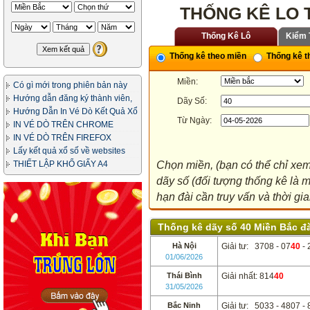
THỐNG KÊ LO 
Thống Kê Lô
Kiểm 
Thống kê theo miền
Thống kê th
Miền:
Có gì mới trong phiên bản này
Hướng dẫn đăng ký thành viên,
Dãy Số:
in vé dò
Hướng Dẫn In Vé Dò Kết Quả Xổ
Từ Ngày:
Số
IN VÉ DÒ TRÊN CHROME
IN VÉ DÒ TRÊN FIREFOX
Lấy kết quả xổ số về websites
của bạn
THIẾT LẬP KHỔ GIẤY A4
Chọn miền, (bạn có thể chỉ xem 
dãy số (đối tượng thống kê là m
hạn đài cần truy vấn và thời gi
Thống kê dãy số 40 Miền Bắc đài
Hà Nội
Giải tư: 3708 - 07
40
- 
01/06/2026
Thái Bình
Giải nhất: 814
40
31/05/2026
Bắc Ninh
Giải tư: 5033 - 4807 - 