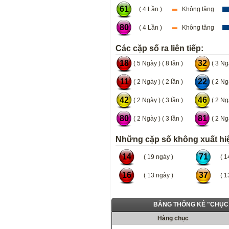
61
( 4 Lần )
Không tăng
80
( 4 Lần )
Không tăng
Các cặp số ra liên tiếp:
18
32
( 5 Ngày ) ( 8 lần )
( 3 Ng
11
22
( 2 Ngày ) ( 2 lần )
( 2 Ng
42
46
( 2 Ngày ) ( 3 lần )
( 2 Ng
80
81
( 2 Ngày ) ( 3 lần )
( 2 Ng
Những cặp số không xuất hiệ
14
71
( 19 ngày )
( 14 
16
37
( 13 ngày )
( 13 
BẢNG THỐNG KÊ "CHỤC 
Hàng chục