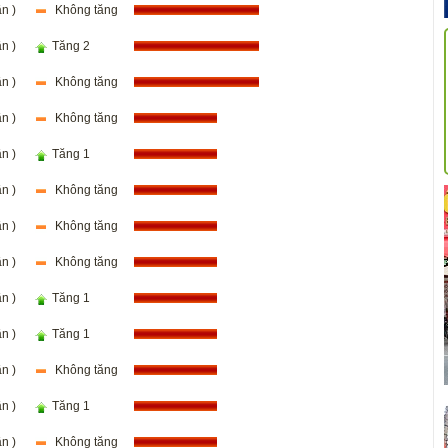
ần )
Không tăng
ần )
Tăng 2
ần )
Không tăng
ần )
Không tăng
ần )
Tăng 1
ần )
Không tăng
ần )
Không tăng
ần )
Không tăng
ần )
Tăng 1
ần )
Tăng 1
ần )
Không tăng
ần )
Tăng 1
ần )
Không tăng