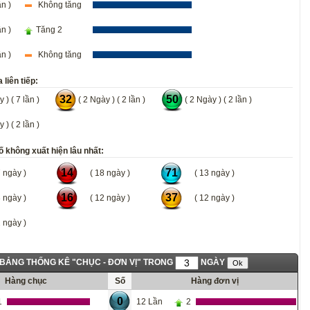
ần )
Không tăng
ần )
Tăng 2
ần )
Không tăng
 liên tiếp:
32
50
 ) ( 7 lần )
( 2 Ngày ) ( 2 lần )
( 2 Ngày ) ( 2 lần )
 ) ( 2 lần )
 không xuất hiện lâu nhất:
14
71
ngày )
( 18 ngày )
( 13 ngày )
16
37
ngày )
( 12 ngày )
( 12 ngày )
ngày )
BẢNG THỐNG KÊ "CHỤC - ĐƠN VỊ" TRONG
NGÀY
Hàng chục
Số
Hàng đơn vị
0
1
12 Lần
2