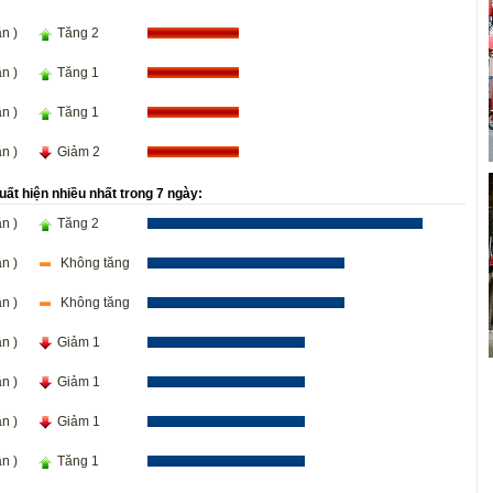
ần )
Tăng 2
ần )
Tăng 1
ần )
Tăng 1
ần )
Giảm 2
ất hiện nhiều nhất trong 7 ngày:
ần )
Tăng 2
ần )
Không tăng
ần )
Không tăng
ần )
Giảm 1
ần )
Giảm 1
ần )
Giảm 1
ần )
Tăng 1