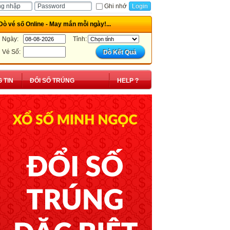
Ghi nhớ
Dò vé số Online - May mắn mỗi ngày!...
Ngày:
Tỉnh:
Vé Số:
 TIN
ĐỔI SỐ TRÚNG
HELP ?