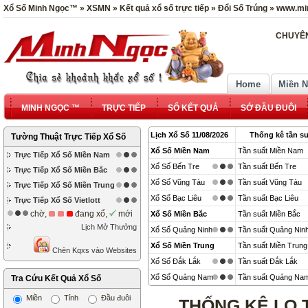
Xổ Số Minh Ngọc™ » XSMN » Kết quả xổ số trực tiếp » Đổi Số Trúng » www.mi
CHUYÊN
Home
Miền 
MINH NGỌC ™
TRỰC TIẾP
SỔ KẾT QUẢ
SỚ ĐẦU ĐUÔI
Lịch Xổ Số 11/08/2026
Thống kê tần su
Tường Thuật Trực Tiếp Xổ Số
Xổ Số Miền Nam
Tần suất Miền Nam
Trực Tiếp Xổ Số Miền Nam
Xổ Số Bến Tre
Tần suất Bến Tre
Trực Tiếp Xổ Số Miền Bắc
Xổ Số Vũng Tàu
Tần suất Vũng Tàu
Trực Tiếp Xổ Số Miền Trung
Xổ Số Bạc Liêu
Tần suất Bạc Liêu
Trực Tiếp Xổ Số Vietlott
chờ,
đang xổ,
mới
Xổ Số Miền Bắc
Tần suất Miền Bắc
Lịch Mở Thưởng
Xổ Số Quảng Ninh
Tần suất Quảng Nin
Xổ Số Miền Trung
Tần suất Miền Trung
Chèn Kqxs vào Websites
Xổ Số Đắk Lắk
Tần suất Đắk Lắk
Xổ Số Quảng Nam
Tần suất Quảng Na
Tra Cứu Kết Quả Xổ Số
Miền
Tỉnh
Đầu đuôi
THỐNG KÊ LO 