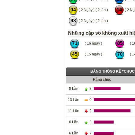
04
14
( 2 Ngày ) ( 2 lần )
( 2 Ng
93
( 2 Ngày ) ( 2 lần )
Những cặp số không xuất hiệ
71
85
( 16 ngày )
( 16 
45
70
( 15 ngày )
( 14 
BẢNG THỐNG KÊ "CHỤC 
Hàng chục
8 Lần
3
13 Lần
0
11 Lần
2
6 Lần
3
6 Lần
7