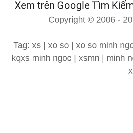
Xem trên Google Tìm Kiế
Copyright © 2006 - 2
Tag: xs | xo so | xo so minh ng
kqxs minh ngoc | xsmn | minh n
x