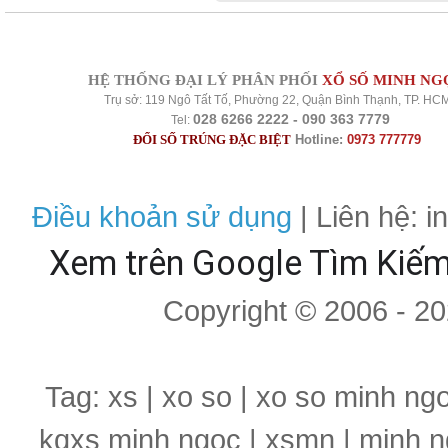
HỆ THỐNG ĐẠI LÝ PHÂN PHỐI
XỔ SỐ MINH NG
Trụ sở: 119 Ngô Tất Tố, Phường 22, Quận Bình Thạnh, TP. HC
028 6266 2222 - 090 363 7779
Tel:
ĐỔI SỐ TRÚNG ĐẶC BIỆT
Hotline:
0973 777779
Điều khoản sử dụng
| Liên hệ: 
Xem trên Google Tìm Kiế
Copyright © 2006 - 2
Tag: xs | xo so | xo so minh ng
kqxs minh ngoc | xsmn | minh n