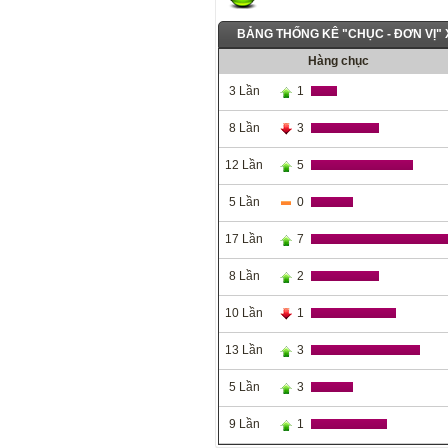
BẢNG THỐNG KÊ "CHỤC - ĐƠN VỊ"
Hàng chục
3 Lần
1
8 Lần
3
12 Lần
5
5 Lần
0
17 Lần
7
8 Lần
2
10 Lần
1
13 Lần
3
5 Lần
3
9 Lần
1