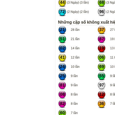
44
68
(3 Ngày) (3 lần)
(3 Ngà
72
96
(2 Ngày) (2 lần)
(2 Ngà
Những cặp số không xuất hiệ
21
37
28 lần
27 l
51
87
21 lần
19 l
02
19
14 lần
13 l
41
06
12 lần
11 l
24
69
10 lần
10 l
25
55
9 lần
9 lầ
81
97
9 lần
9 lầ
08
12
8 lần
8 lầ
82
36
8 lần
7 lầ
60
7 lần