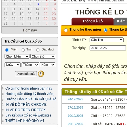
Xổ Số Đắk Nông
Tần suất Đắk Nông
3
4
5
6
7
8
9
10
11
12
13
14
15
16
THỐNG KÊ LO 
17
18
19
20
21
22
23
24
25
26
27
28
29
30
Thống Kê Lô
Kiểm 
31
1
2
3
4
5
6
Thống kê theo miền
Thống kê th
Hôm nay
Tỉnh / TP:
Tra Cứu Kết Quả Xổ Số
Từ Ngày:
Miền
Tỉnh
Đầu đuôi
Chọn tỉnh, nhập dãy số (đối tư
4 chữ số), giới hạn thời gian 
để truy vấn.
Có gì mới trong phiên bản này
Thống kê dãy số 03 xổ số Cần T
Hướng dẫn đăng ký thành viên,
in vé dò
Hướng Dẫn In Vé Dò Kết Quả Xổ
24/12/2025
Giải tư: 34248 - 91307 
Số
IN VÉ DÒ TRÊN CHROME
17/12/2025
Giải tư: 81962 - 42756 
IN VÉ DÒ TRÊN FIREFOX
Lấy kết quả xổ số về websites
10/12/2025
Giải tư: 75232 - 37632 
của bạn
THIẾT LẬP KHỔ GIẤY A4
29/10/2025
Giải sáu: 8426 - 36
03
-