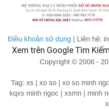
HỆ THỐNG ĐẠI LÝ PHÂN PHỐI
XỔ SỐ MINH NG
Trụ sở: 119 Ngô Tất Tố, Phường 22, Quận Bình Thạnh, TP. HC
028 6266 2222 - 090 363 7779
Tel:
ĐỔI SỐ TRÚNG ĐẶC BIỆT
Hotline:
0973 777779
Điều khoản sử dụng
| Liên hệ: 
Xem trên Google Tìm Kiế
Copyright © 2006 - 2
Tag: xs | xo so | xo so minh ng
kqxs minh ngoc | xsmn | minh n
x