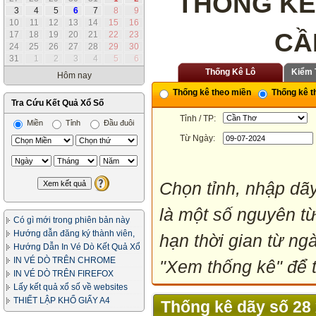
THỐNG KÊ
3
4
5
6
7
8
9
10
11
12
13
14
15
16
CẦ
17
18
19
20
21
22
23
24
25
26
27
28
29
30
31
1
2
3
4
5
6
Thống Kê Lô
Kiểm 
Hôm nay
Thống kê theo miền
Thống kê th
Tra Cứu Kết Quả Xổ Số
Tỉnh / TP:
Miền
Tỉnh
Đầu đuôi
Từ Ngày:
Chọn tỉnh, nhập dãy
là một số nguyên từ
Có gì mới trong phiên bản này
Hướng dẫn đăng ký thành viên,
hạn thời gian từ n
in vé dò
Hướng Dẫn In Vé Dò Kết Quả Xổ
Số
IN VÉ DÒ TRÊN CHROME
"Xem thống kê" để t
IN VÉ DÒ TRÊN FIREFOX
Lấy kết quả xổ số về websites
của bạn
THIẾT LẬP KHỔ GIẤY A4
Thống kê dãy số 28