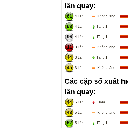
lần quay:
61
4 Lần
Không tăng
68
4 Lần
Tăng 1
96
4 Lần
Tăng 1
11
3 Lần
Không tăng
44
3 Lần
Tăng 1
45
3 Lần
Không tăng
Các cặp số xuất hi
lần quay:
44
5 Lần
Giảm 1
48
5 Lần
Không tăng
62
5 Lần
Tăng 1