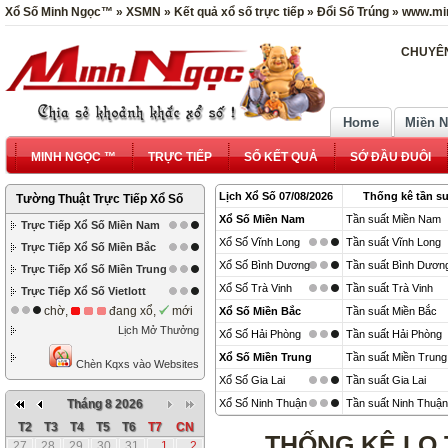
Xổ Số Minh Ngọc™ » XSMN » Kết quả xổ số trực tiếp » Đổi Số Trúng » www.mi
CHUYÊN
Home
Miền 
MINH NGỌC ™
TRỰC TIẾP
SỔ KẾT QUẢ
SỚ ĐẦU ĐUÔI
Lịch Xổ Số 07/08/2026
Thống kê tần su
Tường Thuật Trực Tiếp Xổ Số
Xổ Số Miền Nam
Tần suất Miền Nam
Trực Tiếp Xổ Số Miền Nam
Xổ Số Vĩnh Long
Tần suất Vĩnh Long
Trực Tiếp Xổ Số Miền Bắc
Xổ Số Bình Dương
Tần suất Bình Dươn
Trực Tiếp Xổ Số Miền Trung
Xổ Số Trà Vinh
Tần suất Trà Vinh
Trực Tiếp Xổ Số Vietlott
chờ,
đang xổ,
mới
Xổ Số Miền Bắc
Tần suất Miền Bắc
Lịch Mở Thưởng
Xổ Số Hải Phòng
Tần suất Hải Phòng
Xổ Số Miền Trung
Tần suất Miền Trung
Chèn Kqxs vào Websites
Xổ Số Gia Lai
Tần suất Gia Lai
Tháng 8 2026
Xổ Số Ninh Thuận
Tần suất Ninh Thuận
T2
T3
T4
T5
T6
T7
CN
THỐNG KÊ LO 
27
28
29
30
31
1
2