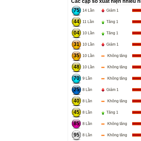
Các cặp số xuất hiện nhiều n
75
14 Lần
Giảm 1
44
11 Lần
Tăng 1
04
10 Lần
Tăng 1
31
10 Lần
Giảm 1
35
10 Lần
Không tăng
48
10 Lần
Không tăng
70
9 Lần
Không tăng
25
8 Lần
Giảm 1
40
8 Lần
Không tăng
45
8 Lần
Tăng 1
85
8 Lần
Không tăng
95
8 Lần
Không tăng