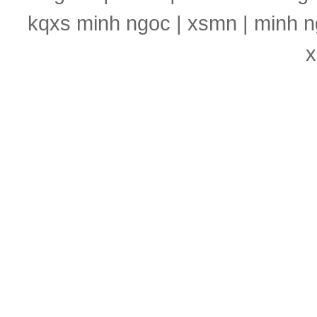
kqxs minh ngoc | xsmn | minh n
x