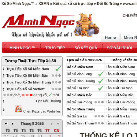
Xổ Số Minh Ngọc™ » XSMN » Kết quả xổ số trực tiếp » Đổi Số Trúng » www.mi
CHUYÊN
Home
Miền 
MINH NGỌC ™
TRỰC TIẾP
SỔ KẾT QUẢ
SỚ ĐẦU ĐUÔI
Lịch Xổ Số 07/08/2026
Thống kê tần su
Tường Thuật Trực Tiếp Xổ Số
Xổ Số Miền Nam
Tần suất Miền Nam
Trực Tiếp Xổ Số Miền Nam
Xổ Số Vĩnh Long
Tần suất Vĩnh Long
Trực Tiếp Xổ Số Miền Bắc
Xổ Số Bình Dương
Tần suất Bình Dươn
Trực Tiếp Xổ Số Miền Trung
Xổ Số Trà Vinh
Tần suất Trà Vinh
Trực Tiếp Xổ Số Vietlott
chờ,
đang xổ,
mới
Xổ Số Miền Bắc
Tần suất Miền Bắc
Lịch Mở Thưởng
Xổ Số Hải Phòng
Tần suất Hải Phòng
Xổ Số Miền Trung
Tần suất Miền Trung
Chèn Kqxs vào Websites
Xổ Số Gia Lai
Tần suất Gia Lai
Tháng 8 2026
Xổ Số Ninh Thuận
Tần suất Ninh Thuận
T2
T3
T4
T5
T6
T7
CN
THỐNG KÊ LO 
27
28
29
30
31
1
2