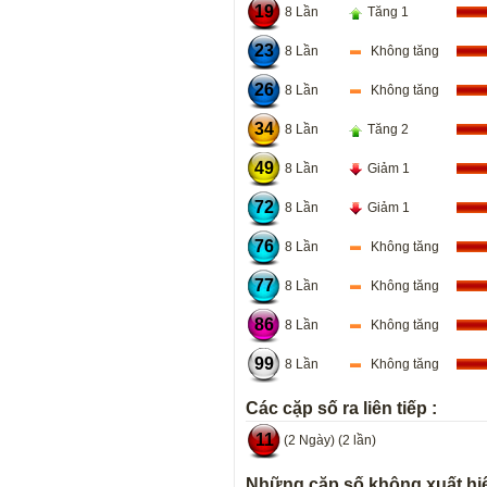
19
8 Lần
Tăng 1
23
8 Lần
Không tăng
26
8 Lần
Không tăng
34
8 Lần
Tăng 2
49
8 Lần
Giảm 1
72
8 Lần
Giảm 1
76
8 Lần
Không tăng
77
8 Lần
Không tăng
86
8 Lần
Không tăng
99
8 Lần
Không tăng
Các cặp số ra liên tiếp :
11
(2 Ngày) (2 lần)
Những cặp số không xuất hiệ