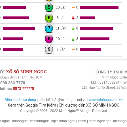
5
3
13 Lần
0
6
2
5 Lần
2
7
4
11 Lần
8
8
3
10 Lần
3
9
3
7 Lần
0
HỐI
XỔ SỐ MINH NGỌC
CÔNG TY TNHH M
, Quận Bình Thạnh, TP. HCM
Minh Ngoc Lott
 090 363 7779
MST: 0314553284 - Tel
119 Ngo Tat To Street, 22 Wa
otline:
0973 777779
Điều khoản sử dụng
| Liên hệ: info@minhngoc.net.vn |
www.minhngoc.net.vn
Xem trên Google Tìm Kiếm
Chỉ đường đến XỔ SỐ MINH NGỌC
|
Copyright © 2006 - 2022 Minh Ngọc™ All right Reserved
inh ngoc | minhngoc | xsminhngoc | kqxs minh ngoc | xsmn | minh ngoc net | minhn