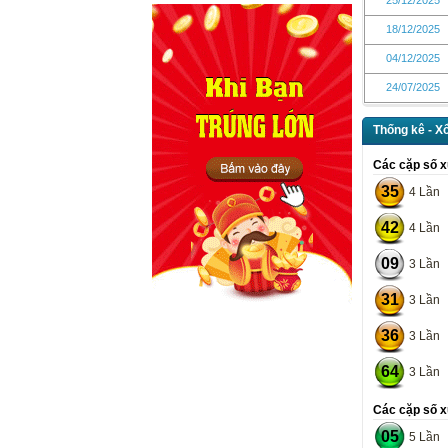
25/12/2025
18/12/2025
04/12/2025
24/07/2025
Thống kê - X
Các cặp số xu
35
4 Lần
42
4 Lần
09
3 Lần
31
3 Lần
36
3 Lần
64
3 Lần
Các cặp số xu
05
5 Lần