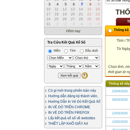
Xổ Số Đắk Nông
3
4
5
6
7
8
9
10
11
12
13
14
15
16
THỐ
17
18
19
20
21
22
23
24
25
26
27
28
29
30
T
31
1
2
3
4
5
6
Thống kê 
Hôm nay
Tỉnh / TP
Tra Cứu Kết Quả Xổ Số
Từ Ngày
Miền
Tỉnh
Đầu đuôi
Chọn tỉnh, nh
thời gian từ 
Thống kê dãy 
Có gì mới trong phiên bản này
23/04/2026
Hướng dẫn đăng ký thành viên,
26/03/2026
in vé dò
Hướng Dẫn In Vé Dò Kết Quả Xổ
Số
IN VÉ DÒ TRÊN CHROME
IN VÉ DÒ TRÊN FIREFOX
12/03/2026
Lấy kết quả xổ số về websites
12/02/2026
của bạn
THIẾT LẬP KHỔ GIẤY A4