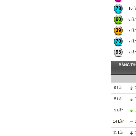
78
10 l
60
8 lầ
39
7 lầ
70
7 lầ
95
7 lầ
BẢNG TH
9 Lần
5 Lần
9 Lần
14 Lần
11 Lần