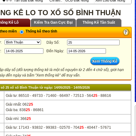
Tần suất Đắk Nông
Chi tiết!..
GCĐ Đắk Nông
Xem Loto Đắk Nông
NG KÊ LO TO XỔ SỐ BÌNH THUẬN
hống Kê Lô
Kiểm Tra Gan Cực Đại
Thống Kê Tần Suất
theo miền
Thống kê theo tỉnh
:
Dãy Số:
:
Đến Ngày:
ập dãy số (đối tượng thống kê là một số nguyên từ 2 đến 4 chữ số), giới hạn
ngày đến ngày và bấm "Xem thống kê" để truy vấn.
số 25 xổ số Bình Thuận từ ngày: 14/05/2025 - 14/05/2026
Giải tư: 86510 - 49733 - 71460 - 66497 - 72513 - 564
25
- 88616
Giải nhất: 062
25
Giải ba: 838
25
- 86861
Giải nhì: 366
25
Giải tư: 17143 - 93832 - 99383 - 02570 - 704
25
- 40447 - 57671