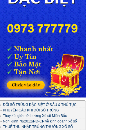
ĐỔI SỐ TRÚNG ĐẶC BIỆT Ở ĐÂU & THỦ TỤC
NHƯ THẾ NÀO?
KHUYẾN CÁO KHI ĐỔI SỐ TRÚNG
Thay đổi giờ mở thưởng Xổ số Miền Bắc
Nghị định 78/2012/NĐ-CP về kinh doanh xổ số
THUẾ THU NHẬP TRÚNG THƯỞNG XỔ SỐ