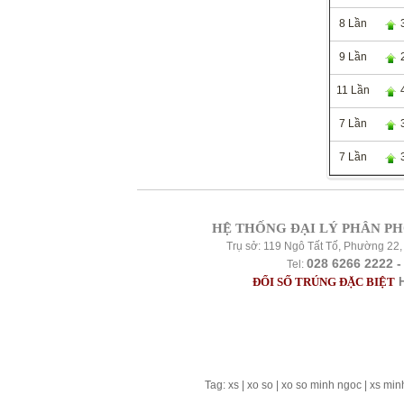
8 Lần
9 Lần
11 Lần
7 Lần
7 Lần
HỆ THỐNG ĐẠI LÝ PHÂN P
Trụ sở: 119 Ngô Tất Tố, Phường 22
028 6266 2222 -
Tel:
ĐỔI SỐ TRÚNG ĐẶC BIỆT
H
Tag: xs | xo so | xo so minh ngoc | xs m