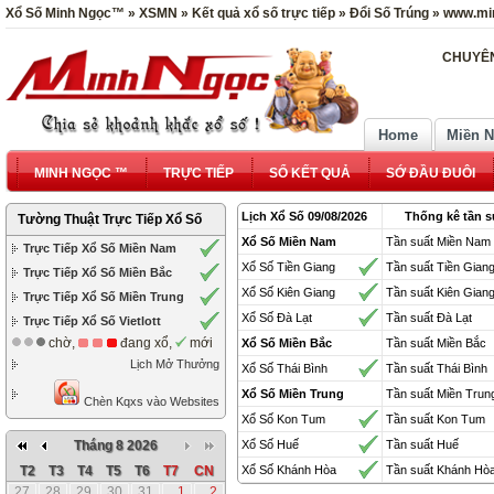
Xổ Số Minh Ngọc™ » XSMN » Kết quả xổ số trực tiếp » Đổi Số Trúng » www.mi
CHUYÊN
Home
Miền 
MINH NGỌC ™
TRỰC TIẾP
SỔ KẾT QUẢ
SỚ ĐẦU ĐUÔI
Lịch Xổ Số 09/08/2026
Thống kê tần s
Tường Thuật Trực Tiếp Xổ Số
Xổ Số Miền Nam
Tần suất Miền Nam
Trực Tiếp Xổ Số Miền Nam
Xổ Số Tiền Giang
Tần suất Tiền Gian
Trực Tiếp Xổ Số Miền Bắc
Xổ Số Kiên Giang
Tần suất Kiên Gian
Trực Tiếp Xổ Số Miền Trung
Xổ Số Đà Lạt
Tần suất Đà Lạt
Trực Tiếp Xổ Số Vietlott
chờ,
đang xổ,
mới
Xổ Số Miền Bắc
Tần suất Miền Bắc
Lịch Mở Thưởng
Xổ Số Thái Bình
Tần suất Thái Bình
Xổ Số Miền Trung
Tần suất Miền Trun
Chèn Kqxs vào Websites
Xổ Số Kon Tum
Tần suất Kon Tum
Tháng 8 2026
Xổ Số Huế
Tần suất Huế
T2
T3
T4
T5
T6
T7
CN
Xổ Số Khánh Hòa
Tần suất Khánh Hò
27
28
29
30
31
1
2