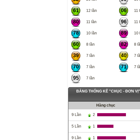
61
06
12 lần
11 l
80
96
11 lần
11 l
78
89
10 lần
10 l
60
82
8 lần
8 lầ
39
40
7 lần
7 lầ
70
71
7 lần
7 lầ
95
7 lần
BẢNG THỐNG KÊ "CHỤC - ĐƠN VỊ
Hàng chục
9 Lần
2
5 Lần
1
9 Lần
1