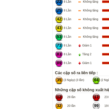
22
8 Lần
Không tăng
25
8 Lần
Không tăng
42
8 Lần
Không tăng
43
8 Lần
Không tăng
53
8 Lần
Không tăng
73
8 Lần
Giảm 1
83
8 Lần
Tăng 2
89
8 Lần
Giảm 1
Các cặp số ra liên tiếp :
35
64
(3 Ngày) (3 lần)
(2 Ngà
Những cặp số không xuất hiệ
12
17
28 lần
23 l
32
99
20 lần
19 l