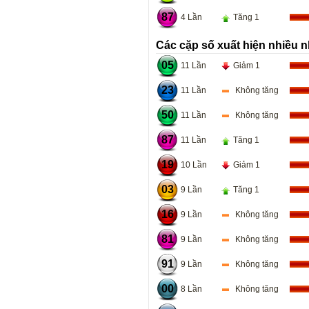
87
4 Lần
Tăng 1
Các cặp số xuất hiện nhiều n
05
11 Lần
Giảm 1
23
11 Lần
Không tăng
50
11 Lần
Không tăng
87
11 Lần
Tăng 1
19
10 Lần
Giảm 1
03
9 Lần
Tăng 1
16
9 Lần
Không tăng
81
9 Lần
Không tăng
91
9 Lần
Không tăng
00
8 Lần
Không tăng