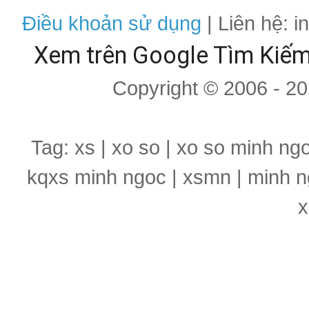
Điều khoản sử dụng
| Liên hệ: 
Xem trên Google Tìm Kiế
Copyright © 2006 - 2
Tag: xs | xo so | xo so minh ng
kqxs minh ngoc | xsmn | minh n
x