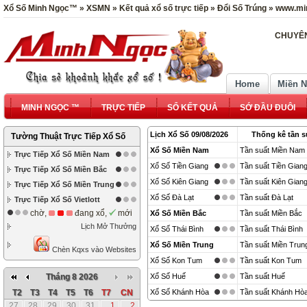
Xổ Số Minh Ngọc™ » XSMN » Kết quả xổ số trực tiếp » Đổi Số Trúng » www.mi
CHUYÊN
Home
Miền 
MINH NGỌC ™
TRỰC TIẾP
SỔ KẾT QUẢ
SỚ ĐẦU ĐUÔI
Lịch Xổ Số 09/08/2026
Thống kê tần s
Tường Thuật Trực Tiếp Xổ Số
Xổ Số Miền Nam
Tần suất Miền Nam
Trực Tiếp Xổ Số Miền Nam
Xổ Số Tiền Giang
Tần suất Tiền Gian
Trực Tiếp Xổ Số Miền Bắc
Xổ Số Kiên Giang
Tần suất Kiên Gian
Trực Tiếp Xổ Số Miền Trung
Xổ Số Đà Lạt
Tần suất Đà Lạt
Trực Tiếp Xổ Số Vietlott
chờ,
đang xổ,
mới
Xổ Số Miền Bắc
Tần suất Miền Bắc
Lịch Mở Thưởng
Xổ Số Thái Bình
Tần suất Thái Bình
Xổ Số Miền Trung
Tần suất Miền Trun
Chèn Kqxs vào Websites
Xổ Số Kon Tum
Tần suất Kon Tum
Tháng 8 2026
Xổ Số Huế
Tần suất Huế
T2
T3
T4
T5
T6
T7
CN
Xổ Số Khánh Hòa
Tần suất Khánh Hò
27
28
29
30
31
1
2