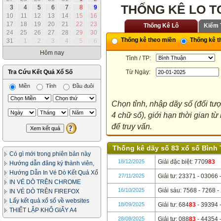
THỐNG KÊ LO T
3
4
5
6
7
8
9
10
11
12
13
14
15
16
17
18
19
20
21
22
23
Thống Kê Lô
Kiểm 
24
25
26
27
28
29
30
Thống kê theo miền
Thống kê th
31
1
2
3
4
5
6
Hôm nay
Tỉnh / TP:
Tra Cứu Kết Quả Xổ Số
Từ Ngày:
Miền
Tỉnh
Đầu đuôi
Chọn tỉnh, nhập dãy số (đối tư
4 chữ số), giới hạn thời gian 
để truy vấn.
Thống kê dãy số 83 xổ số Bình 
Có gì mới trong phiên bản này
18/12/2025
Giải đặc biệt: 7709
83
Hướng dẫn đăng ký thành viên,
in vé dò
Hướng Dẫn In Vé Dò Kết Quả Xổ
27/11/2025
Giải tư: 23371 - 03066 
Số
IN VÉ DÒ TRÊN CHROME
16/10/2025
Giải sáu: 7568 - 7268 -
IN VÉ DÒ TRÊN FIREFOX
Lấy kết quả xổ số về websites
18/09/2025
Giải tư: 684
83
- 39394 
của bạn
THIẾT LẬP KHỔ GIẤY A4
28/08/2025
Giải tư: 088
83
- 44354 