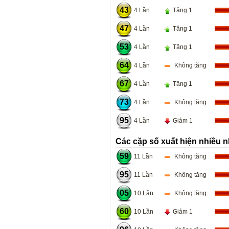
43
4 Lần
Tăng 1
47
4 Lần
Tăng 1
53
4 Lần
Tăng 1
64
4 Lần
Không tăng
67
4 Lần
Tăng 1
73
4 Lần
Không tăng
95
4 Lần
Giảm 1
Các cặp số xuất hiện nhiều n
59
11 Lần
Không tăng
95
11 Lần
Không tăng
05
10 Lần
Không tăng
60
10 Lần
Giảm 1