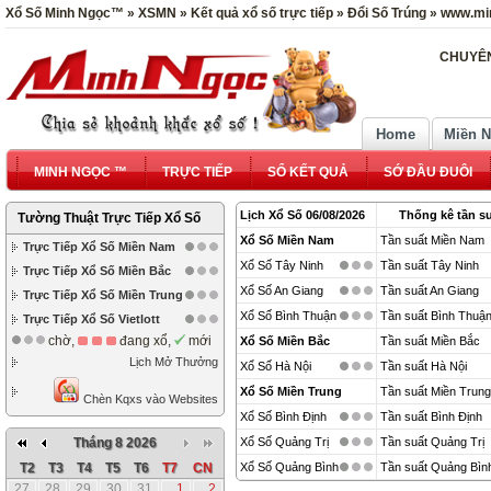
Xổ Số Minh Ngọc™ » XSMN » Kết quả xổ số trực tiếp » Đổi Số Trúng » www.mi
CHUYÊN
Home
Miền 
MINH NGỌC ™
TRỰC TIẾP
SỔ KẾT QUẢ
SỚ ĐẦU ĐUÔI
Lịch Xổ Số 06/08/2026
Thống kê tần su
Tường Thuật Trực Tiếp Xổ Số
Xổ Số Miền Nam
Tần suất Miền Nam
Trực Tiếp Xổ Số Miền Nam
Xổ Số Tây Ninh
Tần suất Tây Ninh
Trực Tiếp Xổ Số Miền Bắc
Xổ Số An Giang
Tần suất An Giang
Trực Tiếp Xổ Số Miền Trung
Xổ Số Bình Thuận
Tần suất Bình Thuậ
Trực Tiếp Xổ Số Vietlott
chờ,
đang xổ,
mới
Xổ Số Miền Bắc
Tần suất Miền Bắc
Lịch Mở Thưởng
Xổ Số Hà Nội
Tần suất Hà Nội
Xổ Số Miền Trung
Tần suất Miền Trung
Chèn Kqxs vào Websites
Xổ Số Bình Định
Tần suất Bình Định
Tháng 8 2026
Xổ Số Quảng Trị
Tần suất Quảng Trị
T2
T3
T4
T5
T6
T7
CN
Xổ Số Quảng Bình
Tần suất Quảng Bìn
27
28
29
30
31
1
2