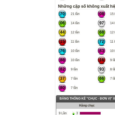
Những cặp số không xuất hiệ
70
08
21 lần
15 l
06
97
14 lần
14 l
44
68
12 lần
12 l
15
72
11 lần
11 l
76
83
10 lần
10 l
88
16
10 lần
9 lầ
82
93
9 lần
8 lầ
37
66
7 lần
7 lầ
80
7 lần
BẢNG THỐNG KÊ "CHỤC - ĐƠN VỊ" 
Hàng chục
9 Lần
3