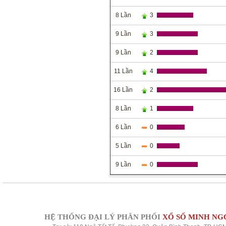
8 Lần
3
9 Lần
3
9 Lần
2
11 Lần
4
16 Lần
2
8 Lần
1
6 Lần
0
5 Lần
0
9 Lần
0
HỆ THỐNG ĐẠI LÝ PHÂN PHỐI
XỔ SỐ MINH NG