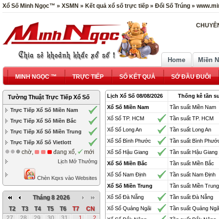
Xổ Số Minh Ngọc™ » XSMN » Kết quả xổ số trực tiếp » Đổi Số Trúng » www.mi
CHUYÊN
Home
Miền 
MINH NGỌC ™
TRỰC TIẾP
SỔ KẾT QUẢ
SỚ ĐẦU ĐUÔI
Lịch Xổ Số 08/08/2026
Thống kê tần su
Tường Thuật Trực Tiếp Xổ Số
Xổ Số Miền Nam
Tần suất Miền Nam
Trực Tiếp Xổ Số Miền Nam
Xổ Số TP. HCM
Tần suất TP. HCM
Trực Tiếp Xổ Số Miền Bắc
Xổ Số Long An
Tần suất Long An
Trực Tiếp Xổ Số Miền Trung
Xổ Số Bình Phước
Tần suất Bình Phướ
Trực Tiếp Xổ Số Vietlott
chờ,
đang xổ,
mới
Xổ Số Hậu Giang
Tần suất Hậu Giang
Lịch Mở Thưởng
Xổ Số Miền Bắc
Tần suất Miền Bắc
Xổ Số Nam Định
Tần suất Nam Định
Chèn Kqxs vào Websites
Xổ Số Miền Trung
Tần suất Miền Trung
Tháng 8 2026
Xổ Số Đà Nẵng
Tần suất Đà Nẵng
T2
T3
T4
T5
T6
T7
CN
Xổ Số Quảng Ngãi
Tần suất Quảng Ngã
27
28
29
30
31
1
2