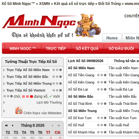
Xổ Số Minh Ngọc™ » XSMN » Kết quả xổ số trực tiếp » Đổi Số Trúng » www.mi
CHUYÊN
Home
Miền 
MINH NGỌC ™
TRỰC TIẾP
SỔ KẾT QUẢ
SỚ ĐẦU ĐUÔI
Lịch Xổ Số 09/08/2026
Thống kê tần s
Tường Thuật Trực Tiếp Xổ Số
Xổ Số Miền Nam
Tần suất Miền Nam
Trực Tiếp Xổ Số Miền Nam
Xổ Số Tiền Giang
Tần suất Tiền Gian
Trực Tiếp Xổ Số Miền Bắc
Xổ Số Kiên Giang
Tần suất Kiên Gian
Trực Tiếp Xổ Số Miền Trung
Xổ Số Đà Lạt
Tần suất Đà Lạt
Trực Tiếp Xổ Số Vietlott
chờ,
đang xổ,
mới
Xổ Số Miền Bắc
Tần suất Miền Bắc
Lịch Mở Thưởng
Xổ Số Thái Bình
Tần suất Thái Bình
Xổ Số Miền Trung
Tần suất Miền Trun
Chèn Kqxs vào Websites
Xổ Số Kon Tum
Tần suất Kon Tum
Tháng 8 2026
Xổ Số Huế
Tần suất Huế
T2
T3
T4
T5
T6
T7
CN
Xổ Số Khánh Hòa
Tần suất Khánh Hò
27
28
29
30
31
1
2