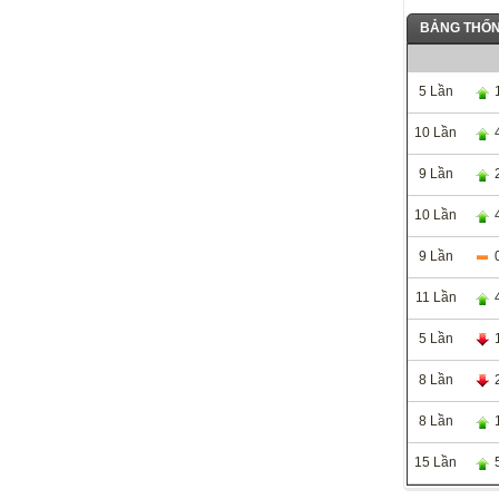
BẢNG THỐNG
5 Lần
10 Lần
9 Lần
10 Lần
9 Lần
11 Lần
5 Lần
8 Lần
8 Lần
15 Lần