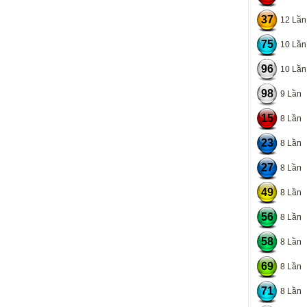
37
12 Lần
75
10 Lần
96
10 Lần
98
9 Lần
15
8 Lần
23
8 Lần
27
8 Lần
49
8 Lần
56
8 Lần
58
8 Lần
69
8 Lần
71
8 Lần