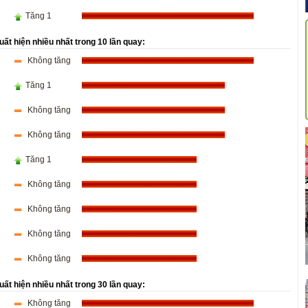
Tăng 1
ất hiện nhiều nhất trong 10 lần quay:
Không tăng
Tăng 1
Không tăng
Không tăng
Tăng 1
Không tăng
Không tăng
Không tăng
Không tăng
ất hiện nhiều nhất trong 30 lần quay:
Không tăng