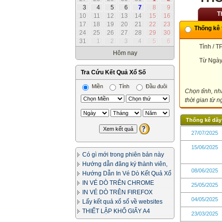
3
4
5
6
7
8
9
T
10
11
12
13
14
15
16
17
18
19
20
21
22
23
Thống kê 
24
25
26
27
28
29
30
31
1
2
3
4
5
6
Tỉnh / TP
Hôm nay
Từ Ngày
Tra Cứu Kết Quả Xổ Số
Miền
Tỉnh
Đầu đuôi
Chọn tỉnh, nh
thời gian từ 
Thống kê dãy 
27/07/2025
15/06/2025
Có gì mới trong phiên bản này
Hướng dẫn đăng ký thành viên,
08/06/2025
in vé dò
Hướng Dẫn In Vé Dò Kết Quả Xổ
Số
IN VÉ DÒ TRÊN CHROME
25/05/2025
IN VÉ DÒ TRÊN FIREFOX
04/05/2025
Lấy kết quả xổ số về websites
của bạn
THIẾT LẬP KHỔ GIẤY A4
23/03/2025