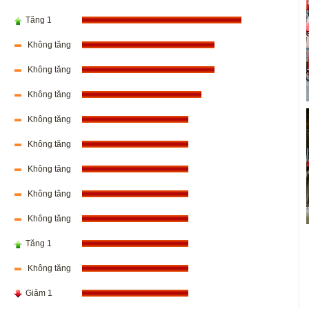
Tăng 1
Không tăng
Không tăng
Không tăng
Không tăng
Không tăng
Không tăng
Không tăng
Không tăng
Tăng 1
Không tăng
Giảm 1