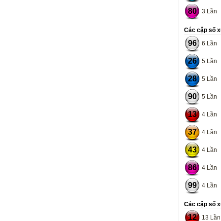
80
3 Lần
Các cặp số xu
96
6 Lần
26
5 Lần
28
5 Lần
90
5 Lần
13
4 Lần
37
4 Lần
43
4 Lần
86
4 Lần
99
4 Lần
Các cặp số xu
12
13 Lần