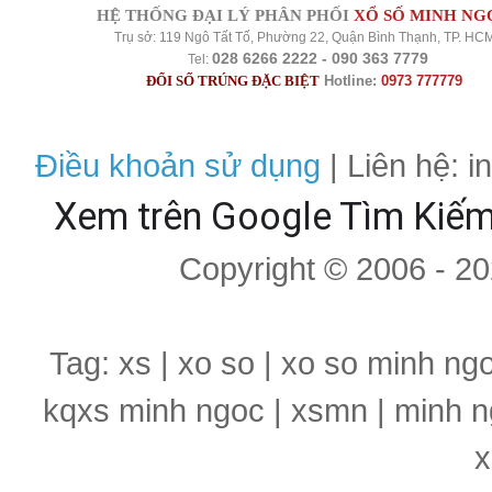
HỆ THỐNG ĐẠI LÝ PHÂN PHỐI
XỔ SỐ MINH NG
Trụ sở: 119 Ngô Tất Tố, Phường 22, Quận Bình Thạnh, TP. HC
028 6266 2222 - 090 363 7779
Tel:
ĐỔI SỐ TRÚNG ĐẶC BIỆT
Hotline:
0973 777779
Điều khoản sử dụng
| Liên hệ: 
Xem trên Google Tìm Kiế
Copyright © 2006 - 2
Tag: xs | xo so | xo so minh ng
kqxs minh ngoc | xsmn | minh n
x