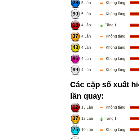
28
5 Lần
Không tăng
90
5 Lần
Không tăng
13
4 Lần
Tăng 1
37
4 Lần
Không tăng
43
4 Lần
Không tăng
86
4 Lần
Không tăng
99
4 Lần
Không tăng
Các cặp số xuất hi
lần quay:
12
13 Lần
Không tăng
37
12 Lần
Tăng 1
75
10 Lần
Không tăng