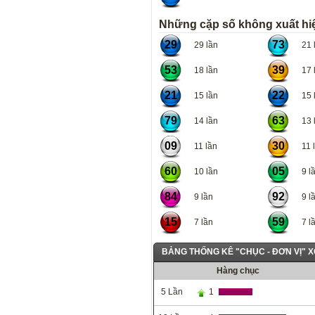
Những cặp số không xuất hiệ
29
73
29 lần
21 l
53
39
18 lần
17 l
21
22
15 lần
15 l
79
63
14 lần
13 l
09
30
11 lần
11 l
60
05
10 lần
9 lầ
84
92
9 lần
9 lầ
15
59
7 lần
7 lầ
BẢNG THỐNG KÊ "CHỤC - ĐƠN VỊ" 
Hàng chục
5 Lần
1