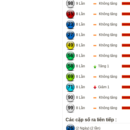
98
9 Lần
Không tăng
15
8 Lần
Không tăng
23
8 Lần
Không tăng
27
8 Lần
Không tăng
49
8 Lần
Không tăng
56
8 Lần
Không tăng
58
8 Lần
Tăng 1
69
8 Lần
Không tăng
71
8 Lần
Giảm 1
90
8 Lần
Không tăng
99
8 Lần
Không tăng
Các cặp số ra liên tiếp :
26
(2 Ngày) (2 lần)