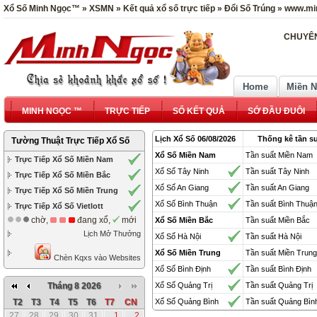
Xổ Số Minh Ngọc™ » XSMN » Kết quả xổ số trực tiếp » Đổi Số Trúng » www.mi
CHUYÊN
Home
Miền 
MINH NGỌC ™
TRỰC TIẾP
SỔ KẾT QUẢ
SỚ ĐẦU ĐUÔI
Lịch Xổ Số 06/08/2026
Thống kê tần su
Tường Thuật Trực Tiếp Xổ Số
Xổ Số Miền Nam
Tần suất Miền Nam
Trực Tiếp Xổ Số Miền Nam
Xổ Số Tây Ninh
Tần suất Tây Ninh
Trực Tiếp Xổ Số Miền Bắc
Xổ Số An Giang
Tần suất An Giang
Trực Tiếp Xổ Số Miền Trung
Xổ Số Bình Thuận
Tần suất Bình Thuậ
Trực Tiếp Xổ Số Vietlott
chờ,
đang xổ,
mới
Xổ Số Miền Bắc
Tần suất Miền Bắc
Lịch Mở Thưởng
Xổ Số Hà Nội
Tần suất Hà Nội
Xổ Số Miền Trung
Tần suất Miền Trung
Chèn Kqxs vào Websites
Xổ Số Bình Định
Tần suất Bình Định
Tháng 8 2026
Xổ Số Quảng Trị
Tần suất Quảng Trị
T2
T3
T4
T5
T6
T7
CN
Xổ Số Quảng Bình
Tần suất Quảng Bìn
27
28
29
30
31
1
2