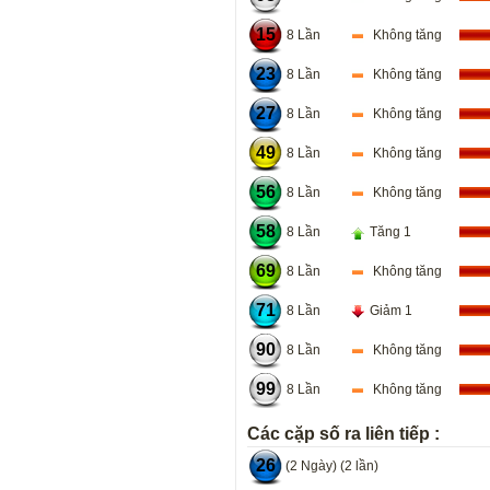
15
8 Lần
Không tăng
23
8 Lần
Không tăng
27
8 Lần
Không tăng
49
8 Lần
Không tăng
56
8 Lần
Không tăng
58
8 Lần
Tăng 1
69
8 Lần
Không tăng
71
8 Lần
Giảm 1
90
8 Lần
Không tăng
99
8 Lần
Không tăng
Các cặp số ra liên tiếp :
26
(2 Ngày) (2 lần)