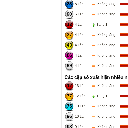
28
5 Lần
Không tăng
90
5 Lần
Không tăng
13
4 Lần
Tăng 1
37
4 Lần
Không tăng
43
4 Lần
Không tăng
86
4 Lần
Không tăng
99
4 Lần
Không tăng
Các cặp số xuất hiện nhiều n
12
13 Lần
Không tăng
37
12 Lần
Tăng 1
75
10 Lần
Không tăng
96
10 Lần
Không tăng
98
9 Lần
Không tăng