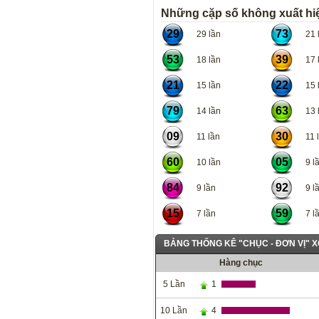
Những cặp số không xuất hiệ
29
73
29 lần
21 l
53
39
18 lần
17 l
21
22
15 lần
15 l
79
63
14 lần
13 l
09
30
11 lần
11 l
60
05
10 lần
9 lầ
84
92
9 lần
9 lầ
15
59
7 lần
7 lầ
BẢNG THỐNG KÊ "CHỤC - ĐƠN VỊ" 
Hàng chục
5 Lần
1
10 Lần
4