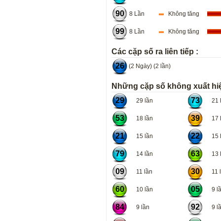
90
8 Lần
Không tăng
99
8 Lần
Không tăng
Các cặp số ra liên tiếp :
26
(2 Ngày) (2 lần)
Những cặp số không xuất hiệ
29
73
29 lần
21 l
53
39
18 lần
17 l
21
22
15 lần
15 l
79
63
14 lần
13 l
09
30
11 lần
11 l
60
05
10 lần
9 lầ
84
92
9 lần
9 lầ