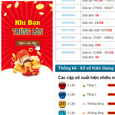
01/02/2026
Giải ba: 992
58
- 75573
05/10/2025
Giải tư: 27946 - 58187 
28/09/2025
Giải tám:
58
14/09/2025
Giải nhì: 184
58
20/07/2025
Giải đặc biệt: 5076
58
06/07/2025
Giải tư: 71907 - 09931 
08/06/2025
Giải bảy: 8
58
18/05/2025
Giải tư: 21898 - 501
58
-
Giải tám:
58
Thống kê - Xổ số Kiên Giang
Các cặp số xuất hiện nhiều n
16
3 Lần
Tăng 1
26
3 Lần
Tăng 1
37
3 Lần
Không tăng
71
3 Lần
Không tăng