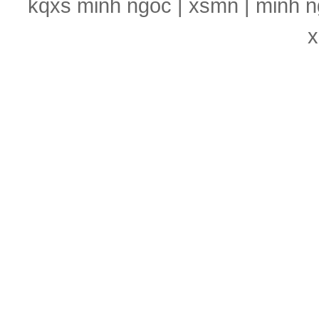
kqxs minh ngoc | xsmn | minh n
x