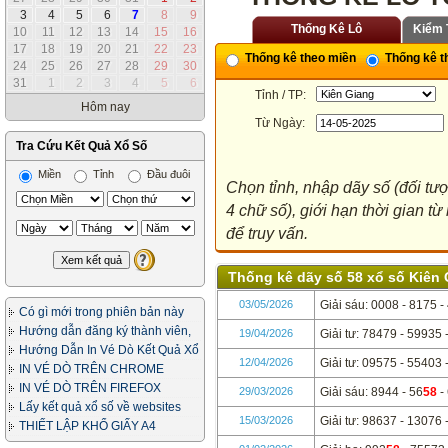
3
4
5
6
7
8
9
Thống Kê Lô
Kiểm 
10
11
12
13
14
15
16
17
18
19
20
21
22
23
Thống kê theo miền
Thống kê th
24
25
26
27
28
29
30
31
1
2
3
4
5
6
Tỉnh / TP:
Hôm nay
Từ Ngày:
Tra Cứu Kết Quả Xổ Số
Miền
Tỉnh
Đầu đuôi
Chọn tỉnh, nhập dãy số (đối tư
4 chữ số), giới hạn thời gian 
để truy vấn.
Thống kê dãy số 58 xổ số Kiên G
03/05/2026
Giải sáu: 0008 - 8175 -
Có gì mới trong phiên bản này
Hướng dẫn đăng ký thành viên,
19/04/2026
Giải tư: 78479 - 59935 
in vé dò
Hướng Dẫn In Vé Dò Kết Quả Xổ
12/04/2026
Giải tư: 09575 - 55403 
Số
IN VÉ DÒ TRÊN CHROME
IN VÉ DÒ TRÊN FIREFOX
29/03/2026
Giải sáu: 8944 - 56
58
-
Lấy kết quả xổ số về websites
15/03/2026
Giải tư: 98637 - 13076 
của bạn
THIẾT LẬP KHỔ GIẤY A4