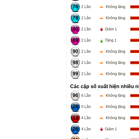
76
2 Lần
Không tăng
78
2 Lần
Không tăng
80
2 Lần
Giảm 1
89
2 Lần
Tăng 1
90
2 Lần
Không tăng
98
2 Lần
Không tăng
99
2 Lần
Không tăng
Các cặp số xuất hiện nhiều n
96
6 Lần
Không tăng
28
5 Lần
Không tăng
13
4 Lần
Không tăng
26
4 Lần
Giảm 1