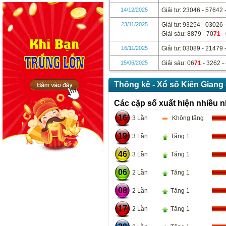
14/12/2025
Giải tư: 23046 - 57642 
23/11/2025
Giải tư: 93254 - 03026 
Giải sáu: 8879 - 70
71
-
16/11/2025
Giải tư: 03089 - 21479 
15/06/2025
Giải sáu: 06
71
- 3262 -
Thống kê - Xổ số Kiên Giang
Các cặp số xuất hiện nhiều n
16
3 Lần
Không tăng
19
3 Lần
Tăng 1
46
3 Lần
Tăng 1
06
2 Lần
Tăng 1
08
2 Lần
Tăng 1
17
2 Lần
Tăng 1