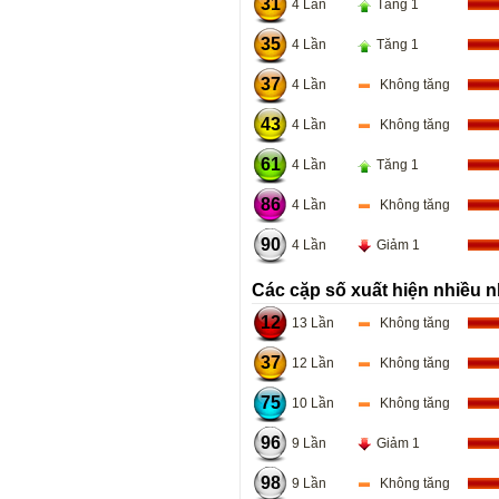
31
4 Lần
Tăng 1
35
4 Lần
Tăng 1
37
4 Lần
Không tăng
43
4 Lần
Không tăng
61
4 Lần
Tăng 1
86
4 Lần
Không tăng
90
4 Lần
Giảm 1
Các cặp số xuất hiện nhiều n
12
13 Lần
Không tăng
37
12 Lần
Không tăng
75
10 Lần
Không tăng
96
9 Lần
Giảm 1
98
9 Lần
Không tăng